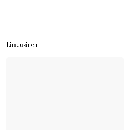
E-Klasse
Limousine
S-Klasse
S-Klasse
Limousine
lang
Mercedes-
Limousinen
Maybach S-
Klasse
Konfigurator
Online
Store
SUV & Geländewagen