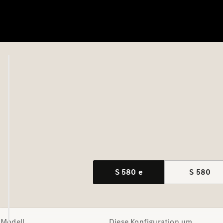
S 580 e
S 580
Modell
Diese Konfiguration um