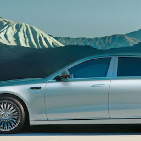
Kompaktwagen
Alle
Kompaktlimousinen
A-Klasse
Kompaktlimousine
B-Klasse
Konfigurator
Online
Store
Coupés