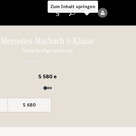
Zum Inhalt springen
Mercedes-Maybach S-Klasse
Diese Konfiguration um
Anbieter/Datenschutz
Modelle
S 580 e
S 680
Alle Modelle
Neue Modelle
Elektromodelle