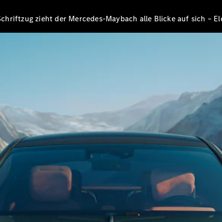
E-Klasse
Limousine
hriftzug zieht der Mercedes-Maybach alle Blicke auf sich – Ele
S-Klasse
S-Klasse
Limousine
lang
Mercedes-
Maybach S-
Klasse
Konfigurator
Online
Store
SUV & Geländewagen