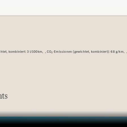
Plug-in-Hybrid Modelle
Limousinen
htet, kombiniert: 3 l/100km
CO₂-Emissionen (gewichtet, kombiniert): 68 g/km
Alle
Limousinen
CLA
Elektrisch
CLA
C-Klasse
Limousine
hts
C-Klasse
Elektrisch
Limousine
EQE
Elektrisch
Limousine
EQS
Elektrisch
Limousine