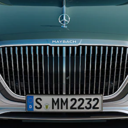
Alle SUVs
EQA
Elektrisch
EQE
Elektrisch
SUV
EQS
Elektrisch
SUV
Mercedes-
Maybach
Elektrisch
EQS SUV
GLA
GLA
Neu
GLA
Neu
Elektrisch
GLB
Elektrisch
GLB
GLC
Elektrisch
GLC
GLC Coupé
GLE
GLE Coupé
GLS
Mercedes-