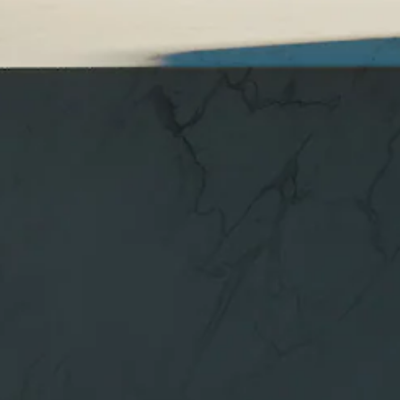
Alle Coupés
CLE Coupé
Mercedes-
AMG GT
Coupé
Mercedes-
AMG GT
Elektrisch
4-Türer
Coupé
Konfigurator
Online
Store
Cabriolets & Roadster