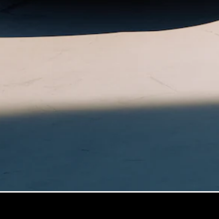
Maybach
Neu
GLS
G-
Elektrisch
Klasse
G-Klasse
Konfigurator
Online
Store
T-Modelle / Kombis
Alle T-