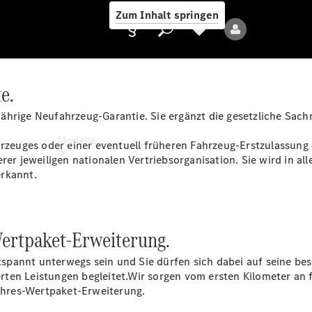
Zum Inhalt springen
e.
ährige Neufahrzeug-Garantie. Sie ergänzt die gesetzliche Sach
Anbieter/Datenschutz
Modelle
ahrzeuges oder einer eventuell früheren Fahrzeug-Erstzulassun
rer jeweiligen nationalen Vertriebsorganisation. Sie wird in a
erkannt.
Wertpaket-Erweiterung.
Alle Modelle
pannt unterwegs sein und Sie dürfen sich dabei auf seine beso
Neue Modelle
ten Leistungen begleitet.Wir sorgen vom ersten Kilometer an 
hres-Wertpaket-Erweiterung.
Elektromodelle