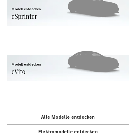
eSprinter
Modell entdecken
eSprinter
Alle
eSprinter
eSprinter
Elektrisch
Kastenwagen
Modell entdecken
eVito
eSprinter
Elektrisch
Fahrgestell
eSprinter
Elektrisch
Pritschenwagen
eVito
Alle Modelle entdecken
Elektromodelle entdecken