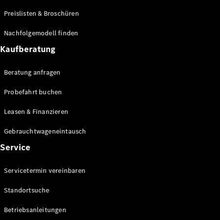
Preislisten & Broschüren
Elektromobilität
Technologie
Nachfolgemodell finden
&
Kaufberatung
Innovationen
Beratung anfragen
Probefahrt buchen
Leasen & Finanzieren
Gebrauchtwageneintausch
Service
Fahrassistenzsysteme
& Sicherheit
Servicetermin vereinbaren
Digitale
Extras für
Standortsuche
Ihren
Transporter
Betriebsanleitungen