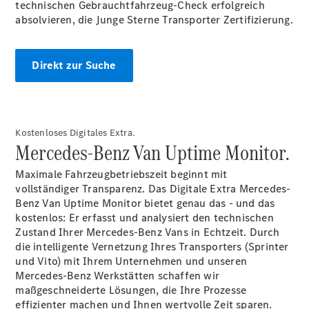
technischen Gebrauchtfahrzeug-Check erfolgreich
absolvieren, die Junge Sterne Transporter Zertifizierung.
Direkt zur Suche
Übersicht
Service &
Zubehör
Kostenloses Digitales Extra.
Transporter-
Mercedes-Benz Van Uptime Monitor.
Services
Individuelle
Maximale Fahrzeugbetriebszeit beginnt mit
Beratung
vollständiger Transparenz. Das Digitale Extra Mercedes-
Mobilitätslösungen
Benz Van Uptime Monitor bietet genau das - und das
Intelligente
kostenlos: Er erfasst und analysiert den technischen
Fahrzeugsteuerung
Zustand Ihrer Mercedes-Benz Vans in Echtzeit. Durch
Mercedes-
die intelligente Vernetzung Ihres Transporters (Sprinter
Benz
und Vito) mit Ihrem Unternehmen und unseren
Qualität
Mercedes-Benz Werkstätten schaffen wir
Servicetermin
maßgeschneiderte Lösungen, die Ihre Prozesse
vereinbaren
effizienter machen und Ihnen wertvolle Zeit sparen.