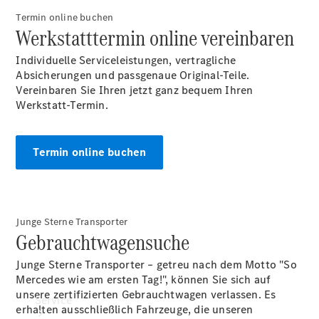
Finanzierungsprodukte
Termin online buchen
Versicherungen
Werkstatttermin online vereinbaren
Individuelle Serviceleistungen, vertragliche
Nachfolgemodell
Absicherungen und passgenaue Original-Teile.
finden
Vereinbaren Sie Ihren jetzt ganz bequem Ihren
Vorsteuerabzugsfähige
Werkstatt-Termin.
Mercedes-Benz Vans
Standortsuche
Digitale
Extras
Termin online buchen
Junge Sterne Transporter
Gebrauchtwagensuche
Junge Sterne Transporter – getreu nach dem Motto "So
Mercedes wie am ersten Tag!", können Sie sich auf
unsere zertifizierten Gebrauchtwagen verlassen. Es
Service
erhalten ausschließlich Fahrzeuge, die unseren