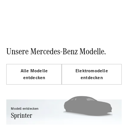
Sprinter
Alle
Unsere Mercedes-Benz Modelle.
Sprinter
Sprinter
Kastenwagen
Alle Modelle
Elektromodelle
Sprinter
entdecken
entdecken
Tourer
Sprinter
Fahrgestell
Sprinter
Fahrgestell
Doppelkabine
Modell entdecken
Sprinter
Sprinter
Pritschenwagen
Vito