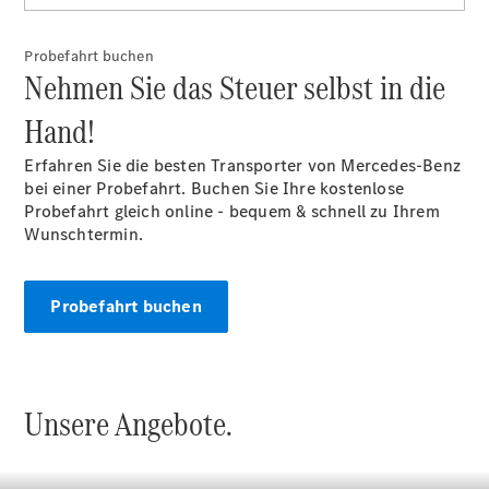
Alle eVito
eVito
Elektrisch
Probefahrt buchen
Kastenwagen
Nehmen Sie das Steuer selbst in die
eVito
Elektrisch
Tourer
Hand!
Auf- und
Erfahren Sie die besten Transporter von Mercedes-Benz
Umbaulösungen
bei einer Probefahrt. Buchen Sie Ihre kostenlose
Mercedes-Benz
Probefahrt gleich online - bequem & schnell zu Ihrem
PKW
Wunschtermin.
Probefahrt buchen
Unsere Angebote.