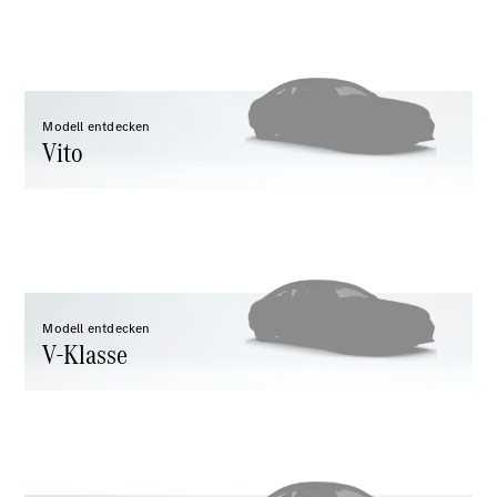
Modell entdecken
Vito
Alle Vito
Vito
Kastenwagen
Vito
Business
Van
Vito Tourer
V-Klasse
Modell entdecken
V-Klasse
V-Klasse