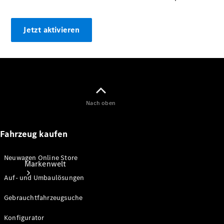
Standortsuche
Ladelösungen
Jetzt aktivieren
Betriebsanleitungen
Rückrufe und
Kundendienstmaßen
Nach oben
Fahrzeug kaufen
Neuwagen Online Store
Markenwelt
Auf- und Umbaulösungen
Gebrauchtfahrzeugsuche
Konfigurator