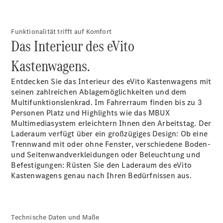
Funktionalität trifft auf Komfort
Das Interieur des eVito
Kastenwagens.
Alle Vito
Vito
Entdecken Sie das Interieur des eVito Kastenwagens mit
Kastenwagen
seinen zahlreichen Ablagemöglichkeiten und dem
Vito
Multifunktionslenkrad. Im
Fahrerraum
finden bis zu 3
Business
Personen Platz und Highlights wie das MBUX
Van
Multimediasystem erleichtern Ihnen den Arbeitstag. Der
Vito Tourer
Laderaum verfügt über ein großzügiges Design: Ob eine
V-Klasse
Trennwand
mit oder ohne Fenster, verschiedene
Boden-
und
Seitenwandverkleidungen
oder
Beleuchtung
und
Befestigungen:
Rüsten Sie den Laderaum des eVito
Kastenwagens genau nach Ihren Bedürfnissen aus.
V-Klasse
Technische Daten und Maße