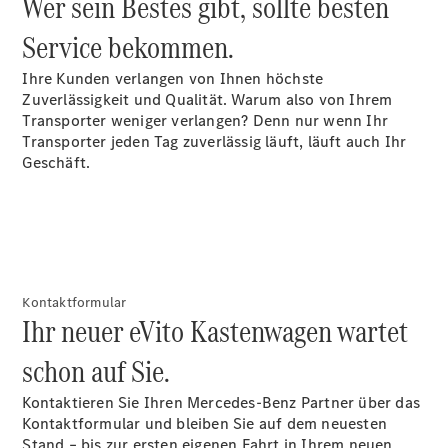
Wer sein Bestes gibt, sollte besten
Service bekommen.
Ihre Kunden verlangen von Ihnen höchste
Zuverlässigkeit und Qualität. Warum also von Ihrem
Transporter weniger verlangen? Denn nur wenn Ihr
Übersicht
Transporter jeden Tag zuverlässig läuft, läuft auch Ihr
Service &
Geschäft.
Zubehör
Transporter-
Services
Individuelle
Beratung
Mobilitätslösungen
Intelligente
Kontaktformular
Ihr neuer eVito Kastenwagen wartet
Fahrzeugsteuerung
Mercedes-
schon auf Sie.
Benz
Qualität
Kontaktieren Sie Ihren Mercedes-Benz Partner über das
Servicetermin
Kontaktformular und bleiben Sie auf dem neuesten
vereinbaren
Stand – bis zur ersten eigenen Fahrt in Ihrem neuen