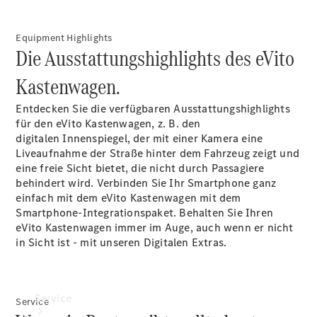
Finanzierungsprodukte
Versicherungen
Equipment Highlights
Die Ausstattungshighlights des eVito
Nachfolgemodell
finden
Kastenwagen.
Vorsteuerabzugsfähige
Mercedes-Benz Vans
Entdecken Sie die verfügbaren Ausstattungshighlights
Standortsuche
für den eVito Kastenwagen, z. B. den
Digitale
digitalen
Innenspiegel, der mit einer Kamera eine
Extras
Liveaufnahme der Straße hinter dem Fahrzeug zeigt und
eine freie Sicht bietet, die nicht durch Passagiere
behindert wird. Verbinden Sie Ihr Smartphone ganz
einfach mit dem eVito Kastenwagen mit dem
Smartphone-Integrationspaket.
Behalten Sie Ihren
eVito Kastenwagen immer im Auge, auch wenn er nicht
in Sicht ist - mit unseren Digitalen
Extras.
Service
Service