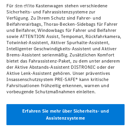
Für den eVito Kastenwagen stehen verschiedene
Kaufen
Sicherheits- und Fahrassistenzsysteme zur
Verfügung.
Zu Ihrem Schutz sind Fahrer- und
Beifahrerairbags, Thorax-Becken-Sidebags für Fahrer
und Beifahrer, Windowbags für Fahrer und Beifahrer
sowie ATTENTION Assist, Tempomat, Rückfahrkamera,
Totwinkel-Assistent, Aktiver Spurhalte-Assistent,
Intelligenter Geschwindigkeits-Assistent und Aktiver
Neuwagen
Brems-Assistent serienmäßig. Zusätzlichen Komfort
finden
bietet das Fahrassistenz-Paket, zu dem unter anderem
Auf- und
der Aktive Abstands-Assistent DISTRONIC oder der
Umbaulösungen
Aktive Lenk-Assistent
gehören.
Unser präventives
Gebrauchtwagen
Insassenschutzsystem PRE-SAFE® kann kritische
finden
Fahrsituationen frühzeitig erkennen, warnen und
vorbeugende Schutzmaßnahmen
einleiten.
Konfigurator
& Preise
Erfahren Sie mehr über Sicherheits- und
Probefahrt
Assistenzsysteme
buchen