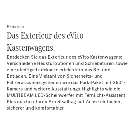
Sprinter
Exterieur
Das Exterieur des eVito
Kastenwagens.
Alle
Entdecken Sie das Exterieur des eVito Kastenwagens:
Sprinter
Verschiedene
Hecktüroptionen
und
Schiebetüren
sowie
Sprinter
eine niedrige Ladekante erleichtern das Be- und
Kastenwagen
Entladen. Eine Vielzahl von Sicherheits- und
Sprinter
Fahrerassistenzsystemen wie das Park-Paket mit
360°-
Tourer
Kamera
und weitere Ausstattungs-Highlights wie die
Sprinter
MULTIBEAM LED-Scheinwerfer mit Fernlicht-Assistent
Fahrgestell
Plus
machen
Ihren Arbeitsalltag auf Achse einfacher,
Sprinter
sicherer und komfortabler.
Fahrgestell
Doppelkabine
Sprinter
Pritschenwagen
Vito