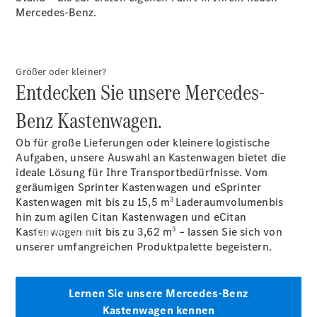
Mercedes-Benz.
Standortsuche
Ladelösungen
Betriebsanleitungen
Rückrufe und
Größer oder kleiner?
Kundendienstmaßen
Entdecken Sie unsere Mercedes-
Benz Kastenwagen.
Ob für große Lieferungen oder kleinere logistische
Aufgaben, unsere Auswahl an Kastenwagen bietet die
ideale Lösung für Ihre Transportbedürfnisse. Vom
geräumigen Sprinter Kastenwagen und eSprinter
3
Kastenwagen mit bis zu 15,5 m
Laderaumvolumenbis
hin zum agilen Citan Kastenwagen und eCitan
3
Kastenwagen mit bis zu 3,62 m
Markenwelt
– lassen Sie sich von
unserer umfangreichen Produktpalette begeistern.
Lernen Sie unsere Mercedes-Benz
Kastenwagen kennen