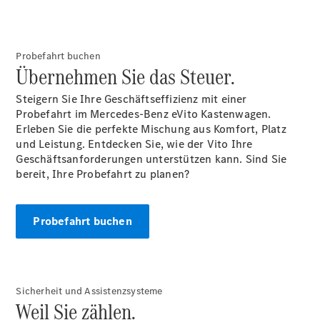
Alle eVito
eVito
Elektrisch
Kastenwagen
eVito
Probefahrt buchen
Elektrisch
Übernehmen Sie das Steuer.
Tourer
Steigern Sie Ihre Geschäftseffizienz mit einer
Auf- und
Probefahrt im Mercedes-Benz eVito Kastenwagen.
Umbaulösungen
Erleben Sie die perfekte Mischung aus Komfort, Platz
Mercedes-Benz
und Leistung. Entdecken Sie, wie der Vito Ihre
PKW
Geschäftsanforderungen unterstützen kann. Sind Sie
bereit, Ihre Probefahrt zu planen?
Probefahrt buchen
Sicherheit und Assistenzsysteme
Weil Sie zählen.