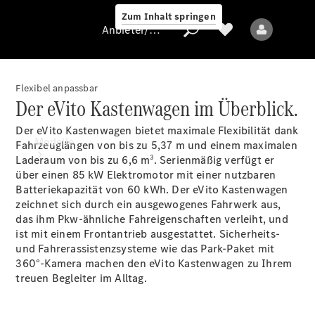
Zum Inhalt springen
Anbieter/Datenschutz
Flexibel anpassbar
Der eVito Kastenwagen im Überblick.
Anbieter/Datenschutz
Der eVito Kastenwagen bietet maximale Flexibilität dank
Modelle
Fahrzeuglängen von bis zu 5,37 m und einem maximalen
3
Laderaum von bis zu 6,6 m
. Serienmäßig verfügt er
über einen 85 kW Elektromotor mit einer nutzbaren
Batteriekapazität von 60
kWh.
Der eVito Kastenwagen
zeichnet sich durch ein ausgewogenes Fahrwerk aus,
das ihm Pkw-ähnliche Fahreigenschaften verleiht, und
ist mit einem Frontantrieb ausgestattet. Sicherheits-
und Fahrerassistenzsysteme wie das Park-Paket mit
Alle Modelle
360°-Kamera
machen den eVito Kastenwagen zu Ihrem
treuen Begleiter im Alltag.
Elektromodelle