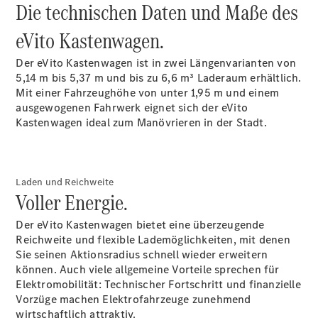
eSprinter
Die technischen Daten und Maße des
eVito Kastenwagen.
Der eVito Kastenwagen ist in zwei Längenvarianten von
5,14 m bis 5,37 m und bis zu 6,6 m³ Laderaum erhältlich.
Mit einer Fahrzeughöhe von unter 1,95
m
und einem
Alle
ausgewogenen Fahrwerk eignet sich der eVito
eSprinter
Kastenwagen ideal zum Manövrieren in der Stadt.
eSprinter
Elektrisch
Kastenwagen
eSprinter
Elektrisch
Fahrgestell
Laden und Reichweite
eSprinter
Voller Energie.
Elektrisch
Pritschenwagen
eVito
Der eVito Kastenwagen bietet eine überzeugende
Reichweite und flexible Lademöglichkeiten, mit denen
Sie seinen Aktionsradius schnell wieder erweitern
können. Auch viele allgemeine Vorteile sprechen für
Elektromobilität: Technischer Fortschritt und finanzielle
Vorzüge machen Elektrofahrzeuge zunehmend
wirtschaftlich attraktiv.