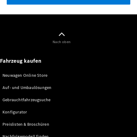
Elektromobilität
Technologie
&
Innovationen
Nach oben
Fahrzeug kaufen
Neuwagen Online Store
Auf- und Umbaulösungen
Fahrassistenzsysteme
Gebrauchtfahrzeugsuche
& Sicherheit
Digitale
Konfigurator
Extras für
Ihren
Preislisten & Broschüren
Transporter
Nachfolgemodell finden