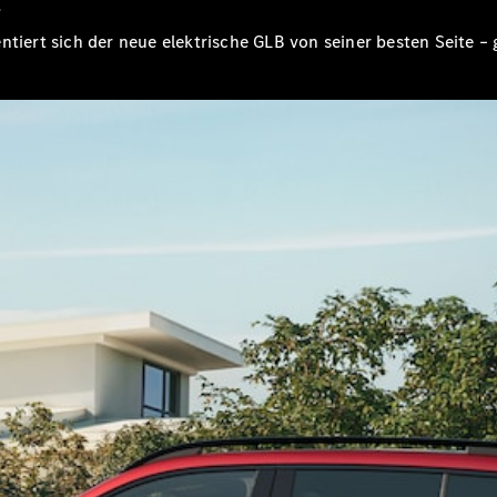
.
E-Klasse
Limousine
ntiert sich der neue elektrische GLB von seiner besten Seite –
S-Klasse
S-Klasse
Limousine
lang
Mercedes-
Maybach S-
Klasse
Konfigurator
Online
Store
SUV & Geländewagen