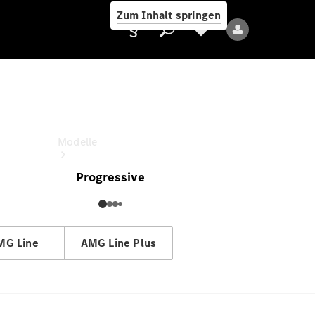
Zum Inhalt springen
GLB
Diese Konfiguration um
Anbieter/Datenschutz
Modelle
Progressive
MG Line
AMG Line Plus
Alle Modelle
Neue Modelle
Elektromodelle