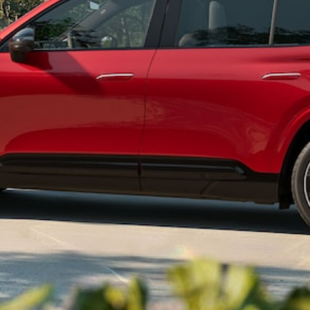
Alle SUVs
EQA
Elektrisch
EQE
Elektrisch
SUV
EQS
Elektrisch
SUV
Mercedes-
Maybach
Elektrisch
EQS SUV
GLA
GLA
Neu
GLA
Neu
Elektrisch
GLB
Elektrisch
GLB
GLC
Elektrisch
GLC
GLC Coupé
GLE
GLE Coupé
GLS
Mercedes-