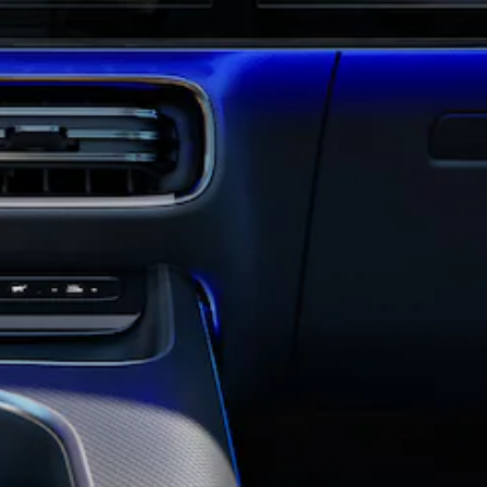
Alle Coupés
CLE Coupé
Mercedes-
AMG GT
Coupé
Mercedes-
AMG GT
Elektrisch
4-Türer
Coupé
Konfigurator
Online
Store
Cabriolets & Roadster