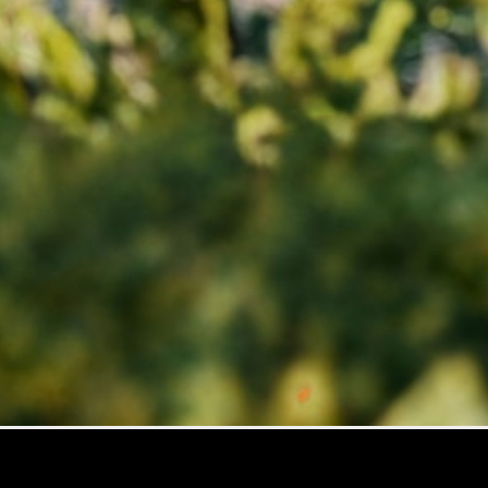
Maybach
Neu
GLS
G-
Elektrisch
Klasse
G-Klasse
Konfigurator
Online
Store
T-Modelle / Kombis
Alle T-