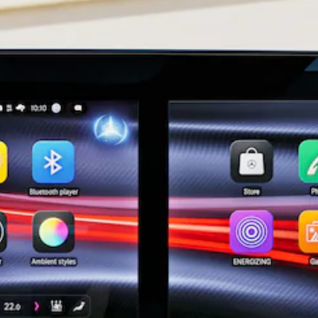
Kompaktwagen
Alle
Kompaktlimousinen
A-Klasse
Kompaktlimousine
B-Klasse
Konfigurator
Online
Store
Coupés