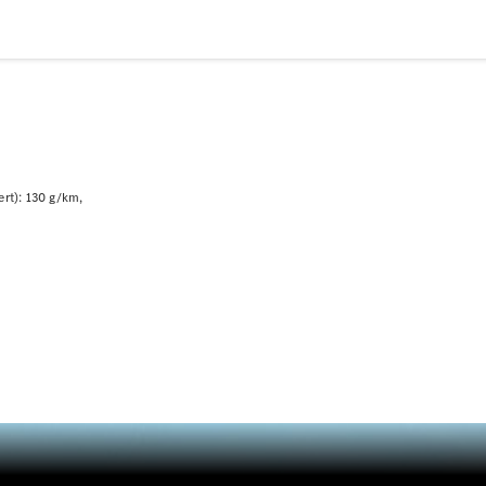
Plug-in-Hybrid Modelle
Limousinen
rt): 130 g/km
Alle
Limousinen
CLA
Elektrisch
CLA
C-Klasse
Limousine
C-Klasse
Elektrisch
Limousine
EQE
Elektrisch
Limousine
EQS
Elektrisch
Limousine