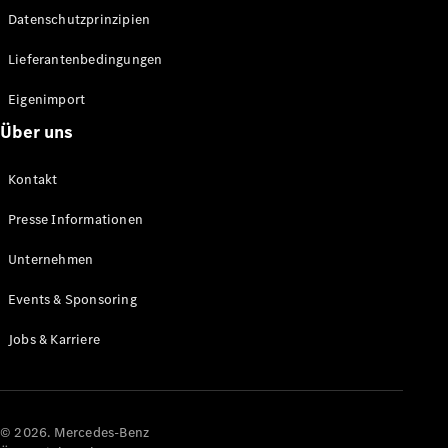
Datenschutzprinzipien
Alle SUVs
EQA
Elektrisch
Lieferantenbedingungen
EQE
Elektrisch
SUV
Eigenimport
EQS
Elektrisch
Über uns
SUV
Mercedes-
Maybach
Elektrisch
Kontakt
EQS SUV
GLA
Presse Informationen
GLA
Neu
GLA
Unternehmen
Neu
Elektrisch
GLB
Elektrisch
Events & Sponsoring
GLB
GLC
Elektrisch
Jobs & Karriere
GLC
GLC Coupé
GLE
GLE Coupé
GLS
© 2026. Mercedes-Benz
Mercedes-