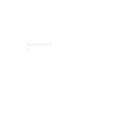
Markenwelt
Über
Mercedes-
Benz