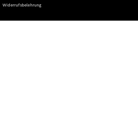
Modelle
Widerrufsbelehrung
CLA
Shooting
Elektrisch
Brake
CLA
Shooting
Brake
C-Klasse T-
Modell
C-Klasse T-
Modell All-
Terrain
E-Klasse T-
Modell
E-Klasse T-
Modell All-
Terrain
Konfigurator
Online
Store