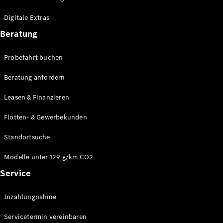
Plug-in-Hybrid Modelle
Digitale Extras
Limousinen
Beratung
Probefahrt buchen
Beratung anfordern
Leasen & Finanzieren
Alle
Limousinen
Flotten- & Gewerbekunden
CLA
Elektrisch
CLA
Standortsuche
C-Klasse
Limousine
Modelle unter 129 g/km CO2
C-Klasse
Service
Elektrisch
Limousine
EQE
Elektrisch
Inzahlungnahme
Limousine
EQS
Elektrisch
Servicetermin vereinbaren
Limousine