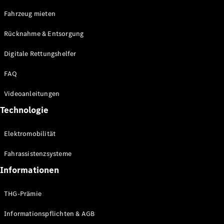
E-Klasse
Fahrzeug mieten
Limousine
S-Klasse
Rücknahme & Entsorgung
S-Klasse
Limousine
Digitale Rettungshelfer
lang
Mercedes-
FAQ
Maybach S-
Klasse
Videoanleitungen
Technologie
Konfigurator
Online
Elektromobilität
Store
SUV & Geländewagen
Fahrassistenzsysteme
Informationen
THG-Prämie
Informationspflichten & AGB