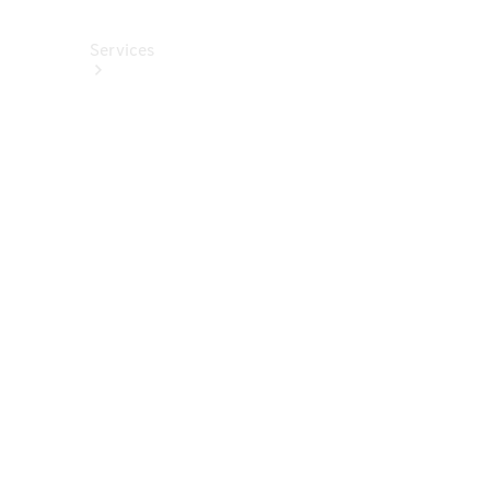
Services
Alle
Services
Service
buchen
Aktionen
Frühjahrscheck