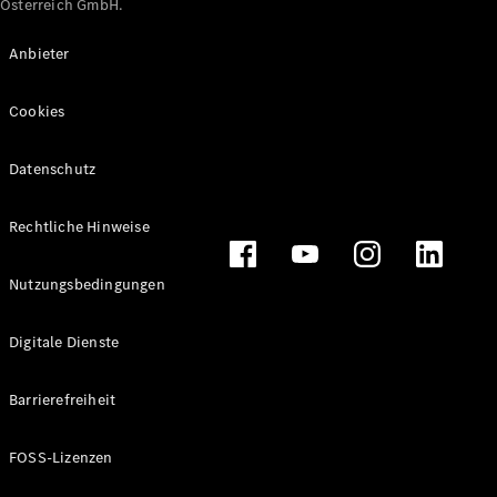
Österreich GmbH.
Maybach
Neu
GLS
Anbieter
G-
Elektrisch
Klasse
Cookies
G-Klasse
Datenschutz
Konfigurator
Online
Store
Rechtliche Hinweise
T-Modelle / Kombis
Nutzungsbedingungen
Digitale Dienste
Barrierefreiheit
FOSS-Lizenzen
Alle T-