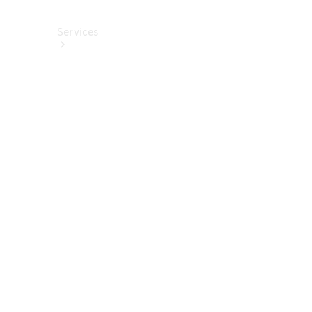
Services
Alle
Services
Service
buchen
Aktionen
Frühjahrscheck