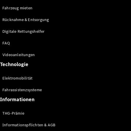
E-Klasse
Fahrzeug mieten
Limousine
S-Klasse
Rücknahme & Entsorgung
S-Klasse
Limousine
Digitale Rettungshelfer
lang
Mercedes-
FAQ
Maybach S-
Klasse
Videoanleitungen
Technologie
Konfigurator
Online
Elektromobilität
Store
SUV & Geländewagen
Fahrassistenzsysteme
Informationen
THG-Prämie
Informationspflichten & AGB