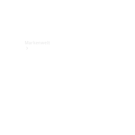
Markenwelt
Über
Mercedes-
Benz