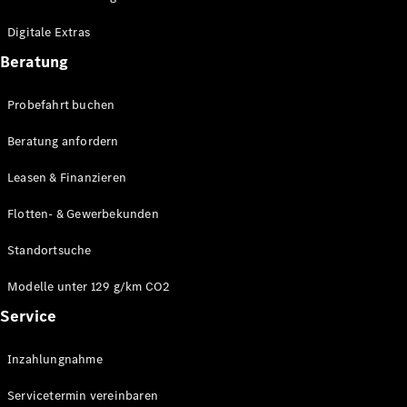
Plug-in-Hybrid Modelle
Digitale Extras
Limousinen
Beratung
Probefahrt buchen
Beratung anfordern
Leasen & Finanzieren
Alle
Limousinen
Flotten- & Gewerbekunden
CLA
Elektrisch
CLA
Standortsuche
C-Klasse
Limousine
Modelle unter 129 g/km CO2
C-Klasse
Service
Elektrisch
Limousine
EQE
Elektrisch
Inzahlungnahme
Limousine
EQS
Elektrisch
Servicetermin vereinbaren
Limousine