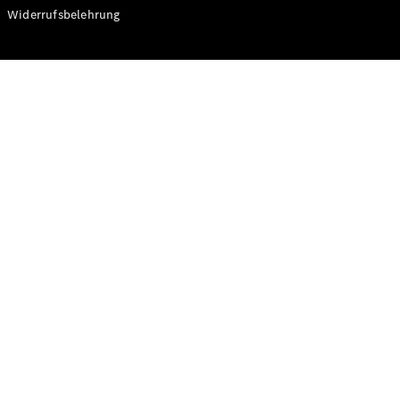
Modelle
Widerrufsbelehrung
CLA
Shooting
Elektrisch
Brake
CLA
Shooting
Brake
C-Klasse T-
Modell
C-Klasse T-
Modell All-
Terrain
E-Klasse T-
Modell
E-Klasse T-
Modell All-
Terrain
Konfigurator
Online
Store