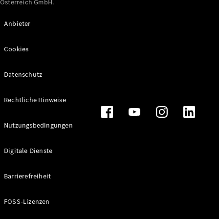
Österreich GmbH.
Maybach
Neu
GLS
Anbieter
G-
Elektrisch
Klasse
Cookies
G-Klasse
Datenschutz
Konfigurator
Online
Store
Rechtliche Hinweise
T-Modelle / Kombis
Nutzungsbedingungen
Digitale Dienste
Barrierefreiheit
FOSS-Lizenzen
Alle T-