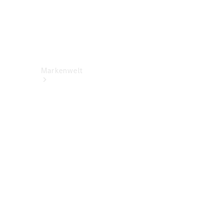
Markenwelt
Über
Mercedes-
Benz