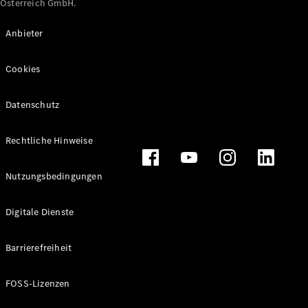
Österreich GmbH.
Maybach
Neu
GLS
Anbieter
G-
Elektrisch
Klasse
Cookies
G-Klasse
Datenschutz
Konfigurator
Online
Store
Rechtliche Hinweise
T-Modelle / Kombis
Nutzungsbedingungen
Digitale Dienste
Barrierefreiheit
FOSS-Lizenzen
Alle T-