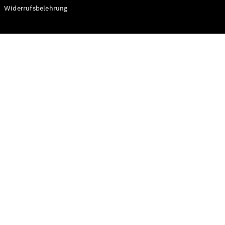
Modelle
Widerrufsbelehrung
CLA
Shooting
Elektrisch
Brake
CLA
Shooting
Brake
C-Klasse T-
Modell
C-Klasse T-
Modell All-
Terrain
E-Klasse T-
Modell
E-Klasse T-
Modell All-
Terrain
Konfigurator
Online
Store