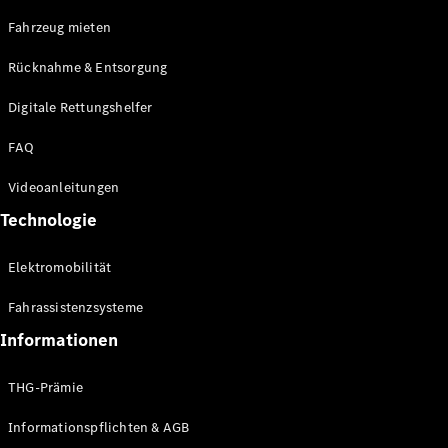
E-Klasse
Fahrzeug mieten
Limousine
S-Klasse
Rücknahme & Entsorgung
S-Klasse
Limousine
Digitale Rettungshelfer
lang
Mercedes-
FAQ
Maybach S-
Klasse
Videoanleitungen
Technologie
Konfigurator
Online
Elektromobilität
Store
SUV & Geländewagen
Fahrassistenzsysteme
Informationen
THG-Prämie
Informationspflichten & AGB