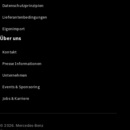
Datenschutzprinzipien
Alle SUVs
EQA
Elektrisch
Lieferantenbedingungen
EQE
Elektrisch
SUV
Eigenimport
EQS
Elektrisch
Über uns
SUV
Mercedes-
Maybach
Elektrisch
Kontakt
EQS SUV
GLA
Presse Informationen
GLA
Neu
GLA
Unternehmen
Neu
Elektrisch
GLB
Elektrisch
Events & Sponsoring
GLB
GLC
Elektrisch
Jobs & Karriere
GLC
GLC Coupé
GLE
GLE Coupé
GLS
© 2026. Mercedes-Benz
Mercedes-