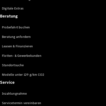
Plug-in-Hybrid Modelle
Digitale Extras
Limousinen
Beratung
Probefahrt buchen
Beratung anfordern
Leasen & Finanzieren
Alle
Limousinen
Flotten- & Gewerbekunden
CLA
Elektrisch
CLA
Standortsuche
C-Klasse
Limousine
Modelle unter 129 g/km CO2
C-Klasse
Service
Elektrisch
Limousine
EQE
Elektrisch
Inzahlungnahme
Limousine
EQS
Elektrisch
Servicetermin vereinbaren
Limousine