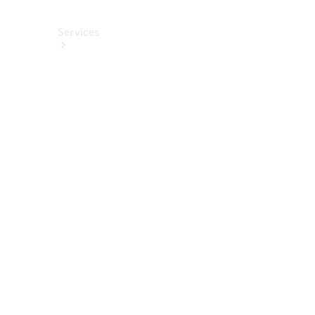
Services
Alle
Services
Service
buchen
Aktionen
Frühjahrscheck