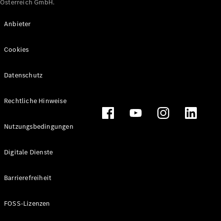
Österreich GmbH.
Maybach
Neu
GLS
Anbieter
G-
Elektrisch
Klasse
Cookies
G-Klasse
Datenschutz
Konfigurator
Online
Store
Rechtliche Hinweise
T-Modelle / Kombis
Nutzungsbedingungen
Digitale Dienste
Barrierefreiheit
FOSS-Lizenzen
Alle T-