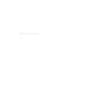
Markenwelt
Über
Mercedes-
Benz