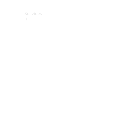
Services
Alle
Services
Service
buchen
Aktionen
Frühjahrscheck