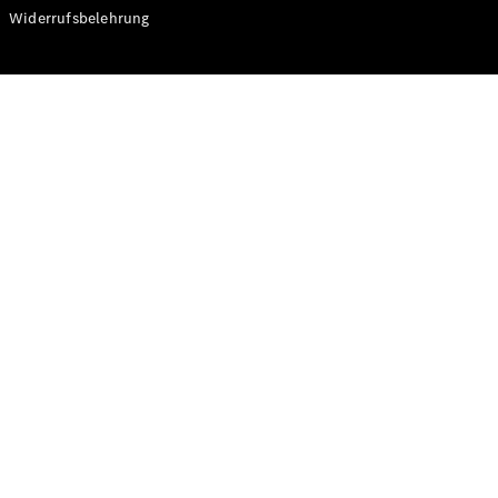
Modelle
Widerrufsbelehrung
CLA
Shooting
Elektrisch
Brake
CLA
Shooting
Brake
C-Klasse T-
Modell
C-Klasse T-
Modell All-
Terrain
E-Klasse T-
Modell
E-Klasse T-
Modell All-
Terrain
Konfigurator
Online
Store