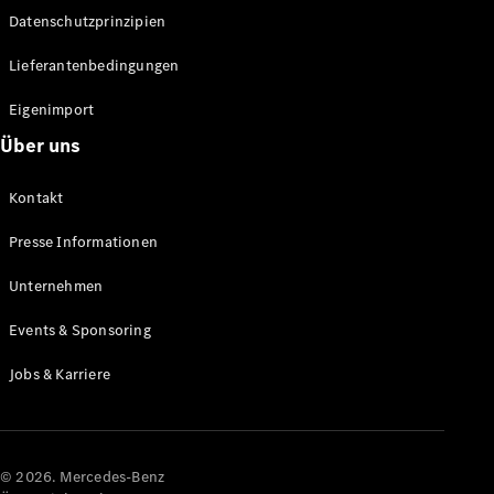
Datenschutzprinzipien
Alle SUVs
EQA
Elektrisch
Lieferantenbedingungen
EQE
Elektrisch
SUV
Eigenimport
EQS
Elektrisch
Über uns
SUV
Mercedes-
Maybach
Elektrisch
Kontakt
EQS SUV
GLA
Presse Informationen
GLA
Neu
GLA
Unternehmen
Neu
Elektrisch
GLB
Elektrisch
Events & Sponsoring
GLB
GLC
Elektrisch
Jobs & Karriere
GLC
GLC Coupé
GLE
GLE Coupé
GLS
© 2026. Mercedes-Benz
Mercedes-