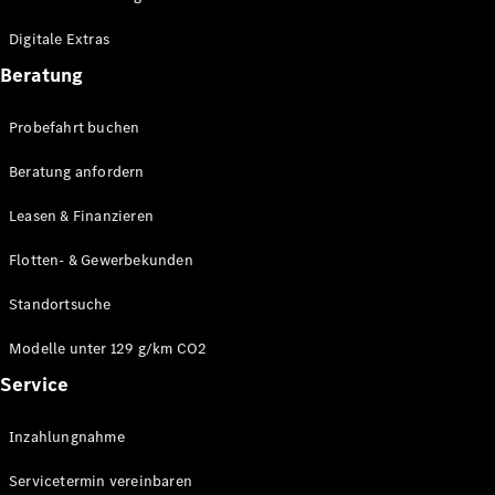
Plug-in-Hybrid Modelle
Digitale Extras
Limousinen
Beratung
Probefahrt buchen
Beratung anfordern
Leasen & Finanzieren
Alle
Limousinen
Flotten- & Gewerbekunden
CLA
Elektrisch
CLA
Standortsuche
C-Klasse
Limousine
Modelle unter 129 g/km CO2
C-Klasse
Service
Elektrisch
Limousine
EQE
Elektrisch
Inzahlungnahme
Limousine
EQS
Elektrisch
Servicetermin vereinbaren
Limousine