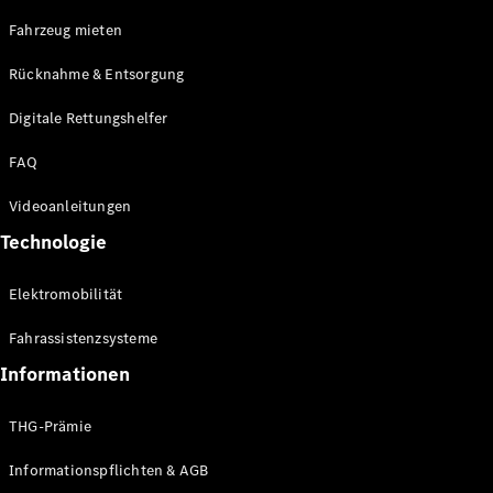
E-Klasse
Fahrzeug mieten
Limousine
S-Klasse
Rücknahme & Entsorgung
S-Klasse
Limousine
Digitale Rettungshelfer
lang
Mercedes-
FAQ
Maybach S-
Klasse
Videoanleitungen
Technologie
Konfigurator
Online
Elektromobilität
Store
SUV & Geländewagen
Fahrassistenzsysteme
Informationen
THG-Prämie
Informationspflichten & AGB