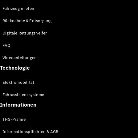
E-Klasse
Fahrzeug mieten
Limousine
S-Klasse
Rücknahme & Entsorgung
S-Klasse
Limousine
Digitale Rettungshelfer
lang
Mercedes-
FAQ
Maybach S-
Klasse
Videoanleitungen
Technologie
Konfigurator
Online
Elektromobilität
Store
SUV & Geländewagen
Fahrassistenzsysteme
Informationen
THG-Prämie
Informationspflichten & AGB