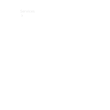
Services
Alle
Services
Service
buchen
Aktionen
Frühjahrscheck