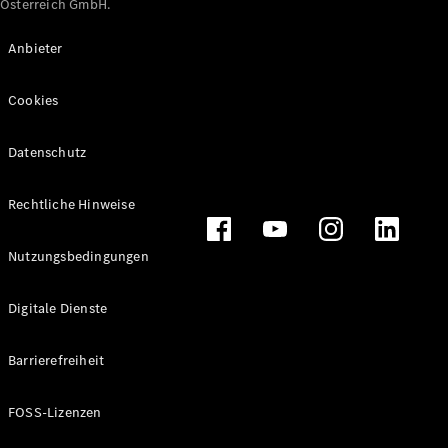
Österreich GmbH.
Maybach
Neu
GLS
Anbieter
G-
Elektrisch
Klasse
Cookies
G-Klasse
Datenschutz
Konfigurator
Online
Store
Rechtliche Hinweise
T-Modelle / Kombis
Nutzungsbedingungen
Digitale Dienste
Barrierefreiheit
FOSS-Lizenzen
Alle T-