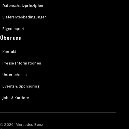
Datenschutzprinzipien
Alle SUVs
EQA
Elektrisch
Lieferantenbedingungen
EQE
Elektrisch
SUV
Eigenimport
EQS
Elektrisch
Über uns
SUV
Mercedes-
Maybach
Elektrisch
Kontakt
EQS SUV
GLA
Presse Informationen
GLA
Neu
GLA
Unternehmen
Neu
Elektrisch
GLB
Elektrisch
Events & Sponsoring
GLB
GLC
Elektrisch
Jobs & Karriere
GLC
GLC Coupé
GLE
GLE Coupé
GLS
© 2026. Mercedes-Benz
Mercedes-