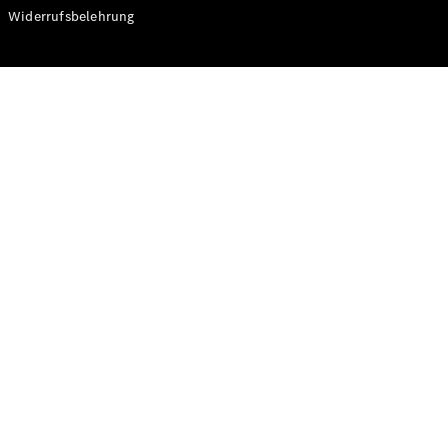
Modelle
Widerrufsbelehrung
CLA
Shooting
Elektrisch
Brake
CLA
Shooting
Brake
C-Klasse T-
Modell
C-Klasse T-
Modell All-
Terrain
E-Klasse T-
Modell
E-Klasse T-
Modell All-
Terrain
Konfigurator
Online
Store