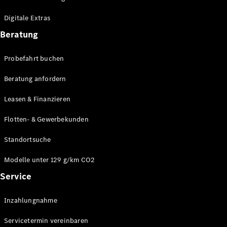
Plug-in-Hybrid Modelle
Digitale Extras
Limousinen
Beratung
Probefahrt buchen
Beratung anfordern
Leasen & Finanzieren
Alle
Limousinen
Flotten- & Gewerbekunden
CLA
Elektrisch
CLA
Standortsuche
C-Klasse
Limousine
Modelle unter 129 g/km CO2
C-Klasse
Service
Elektrisch
Limousine
EQE
Elektrisch
Inzahlungnahme
Limousine
EQS
Elektrisch
Servicetermin vereinbaren
Limousine