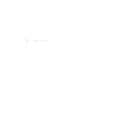
Markenwelt
Über
Mercedes-
Benz