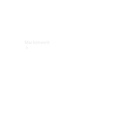
Markenwelt
Über
Mercedes-
Benz