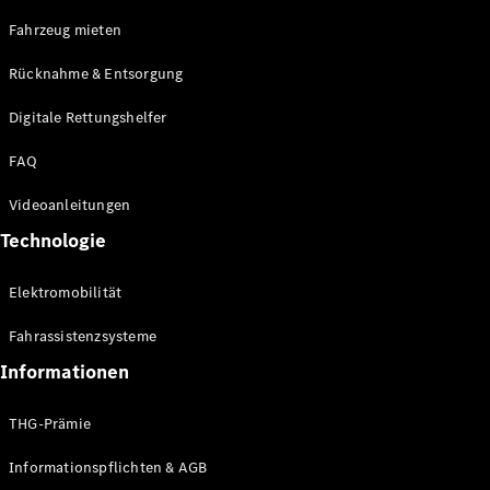
E-Klasse
Fahrzeug mieten
Limousine
S-Klasse
Rücknahme & Entsorgung
S-Klasse
Limousine
Digitale Rettungshelfer
lang
Mercedes-
FAQ
Maybach S-
Klasse
Videoanleitungen
Technologie
Konfigurator
Online
Elektromobilität
Store
SUV & Geländewagen
Fahrassistenzsysteme
Informationen
THG-Prämie
Informationspflichten & AGB