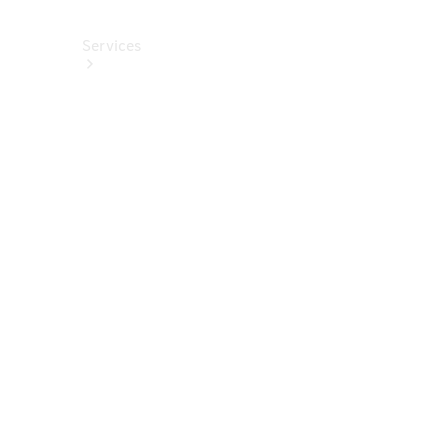
Services
Alle
Services
Service
buchen
Aktionen
Frühjahrscheck