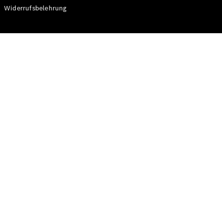
Modelle
Widerrufsbelehrung
CLA
Shooting
Elektrisch
Brake
CLA
Shooting
Brake
C-Klasse T-
Modell
C-Klasse T-
Modell All-
Terrain
E-Klasse T-
Modell
E-Klasse T-
Modell All-
Terrain
Konfigurator
Online
Store