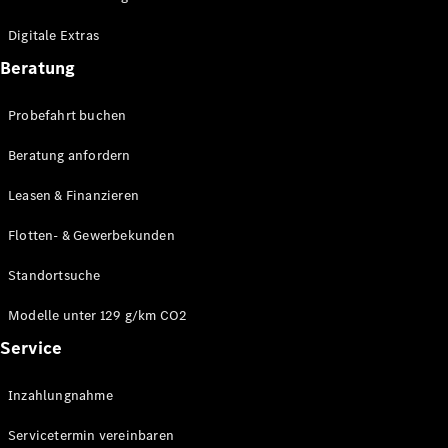
Plug-in-Hybrid Modelle
Digitale Extras
Limousinen
Beratung
Probefahrt buchen
Beratung anfordern
Leasen & Finanzieren
Alle
Limousinen
Flotten- & Gewerbekunden
CLA
Elektrisch
CLA
Standortsuche
C-Klasse
Limousine
Modelle unter 129 g/km CO2
C-Klasse
Service
Elektrisch
Limousine
EQE
Elektrisch
Inzahlungnahme
Limousine
EQS
Elektrisch
Servicetermin vereinbaren
Limousine