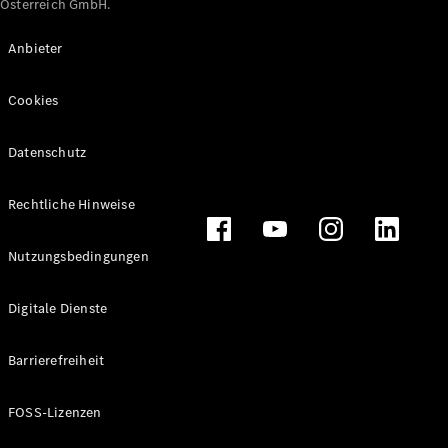
Österreich GmbH.
Maybach
Neu
GLS
Anbieter
G-
Elektrisch
Klasse
Cookies
G-Klasse
Datenschutz
Konfigurator
Online
Store
Rechtliche Hinweise
T-Modelle / Kombis
Nutzungsbedingungen
Digitale Dienste
Barrierefreiheit
FOSS-Lizenzen
Alle T-