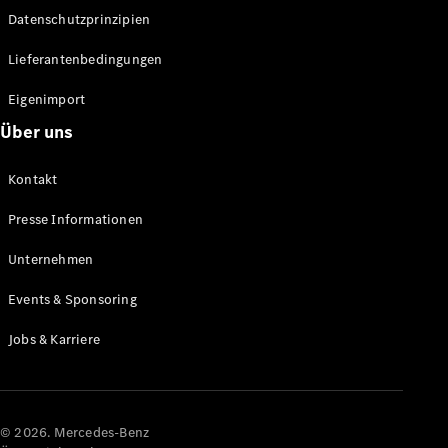
Datenschutzprinzipien
Alle SUVs
EQA
Elektrisch
Lieferantenbedingungen
EQE
Elektrisch
SUV
Eigenimport
EQS
Elektrisch
Über uns
SUV
Mercedes-
Maybach
Elektrisch
Kontakt
EQS SUV
GLA
Presse Informationen
GLA
Neu
GLA
Unternehmen
Neu
Elektrisch
GLB
Elektrisch
Events & Sponsoring
GLB
GLC
Elektrisch
Jobs & Karriere
GLC
GLC Coupé
GLE
GLE Coupé
GLS
© 2026. Mercedes-Benz
Mercedes-