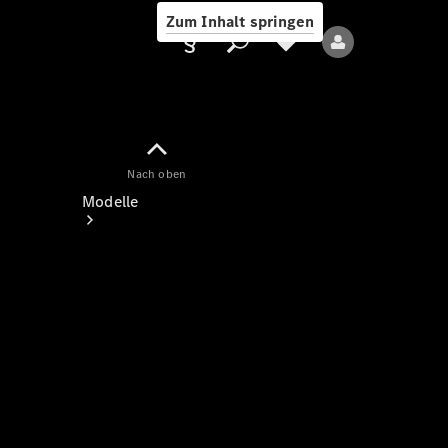
Zum Inhalt springen
Nach oben
Anbieter/Datenschutz
Modelle
Alle Modelle
Neue Modelle
Elektromodelle