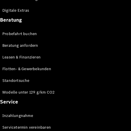
Plug-in-Hybrid Modelle
Digitale Extras
Limousinen
Beratung
Probefahrt buchen
Beratung anfordern
Leasen & Finanzieren
Alle
Limousinen
Flotten- & Gewerbekunden
CLA
Elektrisch
CLA
Standortsuche
C-Klasse
Limousine
Modelle unter 129 g/km CO2
C-Klasse
Service
Elektrisch
Limousine
EQE
Elektrisch
Inzahlungnahme
Limousine
EQS
Elektrisch
Servicetermin vereinbaren
Limousine