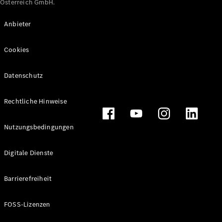
Österreich GmbH.
Maybach
Neu
GLS
Anbieter
G-
Elektrisch
Klasse
Cookies
G-Klasse
Datenschutz
Konfigurator
Online
Store
Rechtliche Hinweise
T-Modelle / Kombis
Nutzungsbedingungen
Digitale Dienste
Barrierefreiheit
FOSS-Lizenzen
Alle T-