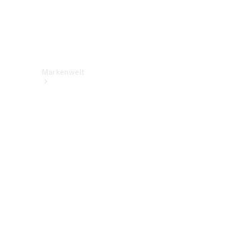
Markenwelt
Über
Mercedes-
Benz