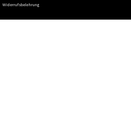
Modelle
Widerrufsbelehrung
CLA
Shooting
Elektrisch
Brake
CLA
Shooting
Brake
C-Klasse T-
Modell
C-Klasse T-
Modell All-
Terrain
E-Klasse T-
Modell
E-Klasse T-
Modell All-
Terrain
Konfigurator
Online
Store