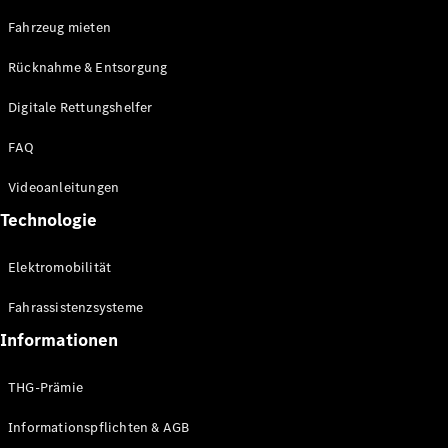
E-Klasse
Fahrzeug mieten
Limousine
S-Klasse
Rücknahme & Entsorgung
S-Klasse
Limousine
Digitale Rettungshelfer
lang
Mercedes-
FAQ
Maybach S-
Klasse
Videoanleitungen
Technologie
Konfigurator
Online
Elektromobilität
Store
SUV & Geländewagen
Fahrassistenzsysteme
Informationen
THG-Prämie
Informationspflichten & AGB