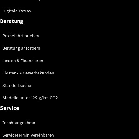
Plug-in-Hybrid Modelle
Digitale Extras
Limousinen
Beratung
Probefahrt buchen
Beratung anfordern
Leasen & Finanzieren
Alle
Limousinen
Flotten- & Gewerbekunden
CLA
Elektrisch
CLA
Standortsuche
C-Klasse
Limousine
Modelle unter 129 g/km CO2
C-Klasse
Service
Elektrisch
Limousine
EQE
Elektrisch
Inzahlungnahme
Limousine
EQS
Elektrisch
Servicetermin vereinbaren
Limousine