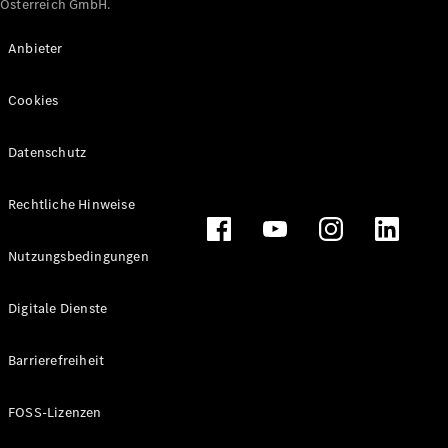
Österreich GmbH.
Maybach
Neu
GLS
Anbieter
G-
Elektrisch
Klasse
Cookies
G-Klasse
Datenschutz
Konfigurator
Online
Store
Rechtliche Hinweise
T-Modelle / Kombis
Nutzungsbedingungen
Digitale Dienste
Barrierefreiheit
FOSS-Lizenzen
Alle T-