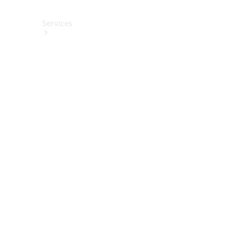
Services
Alle
Services
Service
buchen
Aktionen
Frühjahrscheck