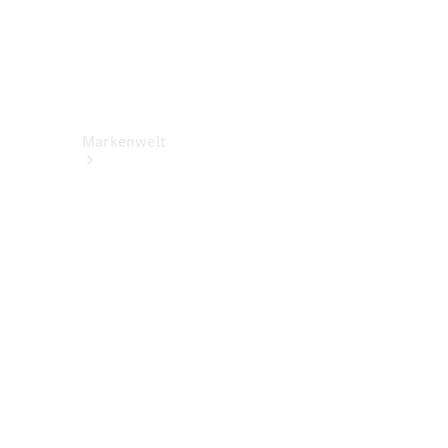
Markenwelt
Über
Mercedes-
Benz