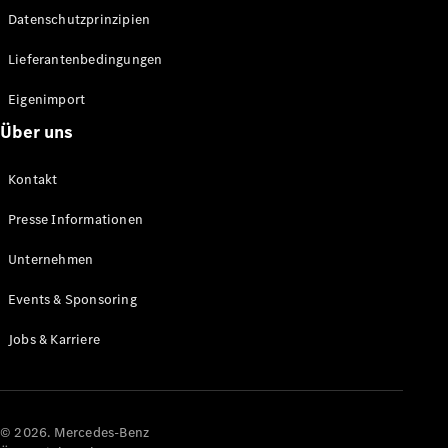
Datenschutzprinzipien
Alle SUVs
EQA
Elektrisch
Lieferantenbedingungen
EQE
Elektrisch
SUV
Eigenimport
EQS
Elektrisch
Über uns
SUV
Mercedes-
Maybach
Elektrisch
Kontakt
EQS SUV
GLA
Presse Informationen
GLA
Neu
GLA
Unternehmen
Neu
Elektrisch
GLB
Elektrisch
Events & Sponsoring
GLB
GLC
Elektrisch
Jobs & Karriere
GLC
GLC Coupé
GLE
GLE Coupé
GLS
© 2026. Mercedes-Benz
Mercedes-