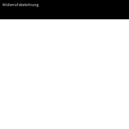
Modelle
Widerrufsbelehrung
CLA
Shooting
Elektrisch
Brake
CLA
Shooting
Brake
C-Klasse T-
Modell
C-Klasse T-
Modell All-
Terrain
E-Klasse T-
Modell
E-Klasse T-
Modell All-
Terrain
Konfigurator
Online
Store