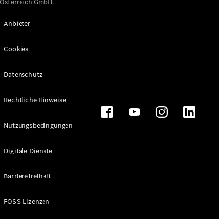
Österreich GmbH.
Maybach
Neu
GLS
Anbieter
G-
Elektrisch
Klasse
Cookies
G-Klasse
Datenschutz
Konfigurator
Online
Store
Rechtliche Hinweise
T-Modelle / Kombis
Nutzungsbedingungen
Digitale Dienste
Barrierefreiheit
FOSS-Lizenzen
Alle T-