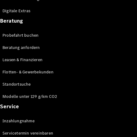
Plug-in-Hybrid Modelle
Digitale Extras
Limousinen
Beratung
Probefahrt buchen
Beratung anfordern
Leasen & Finanzieren
Alle
Limousinen
Flotten- & Gewerbekunden
CLA
Elektrisch
CLA
Standortsuche
C-Klasse
Limousine
Modelle unter 129 g/km CO2
C-Klasse
Service
Elektrisch
Limousine
EQE
Elektrisch
Inzahlungnahme
Limousine
EQS
Elektrisch
Servicetermin vereinbaren
Limousine