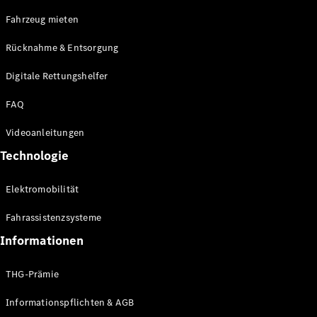
E-Klasse
Fahrzeug mieten
Limousine
S-Klasse
Rücknahme & Entsorgung
S-Klasse
Limousine
Digitale Rettungshelfer
lang
Mercedes-
FAQ
Maybach S-
Klasse
Videoanleitungen
Technologie
Konfigurator
Online
Elektromobilität
Store
SUV & Geländewagen
Fahrassistenzsysteme
Informationen
THG-Prämie
Informationspflichten & AGB