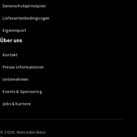
Datenschutzprinzipien
Alle SUVs
EQA
Elektrisch
Lieferantenbedingungen
EQE
Elektrisch
SUV
Eigenimport
EQS
Elektrisch
Über uns
SUV
Mercedes-
Maybach
Elektrisch
Kontakt
EQS SUV
GLA
Presse Informationen
GLA
Neu
GLA
Unternehmen
Neu
Elektrisch
GLB
Elektrisch
Events & Sponsoring
GLB
GLC
Elektrisch
Jobs & Karriere
GLC
GLC Coupé
GLE
GLE Coupé
GLS
© 2026. Mercedes-Benz
Mercedes-