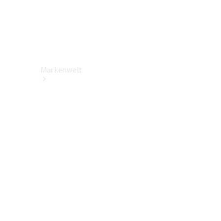
Markenwelt
Über
Mercedes-
Benz