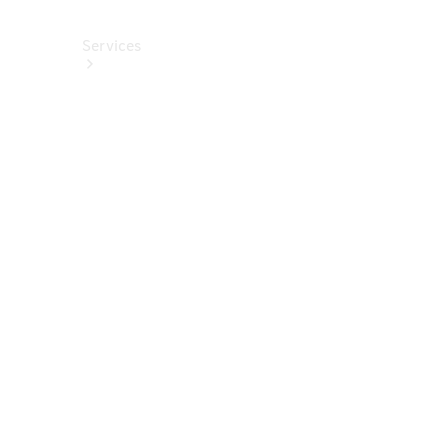
Services
Alle
Services
Service
buchen
Aktionen
Frühjahrscheck