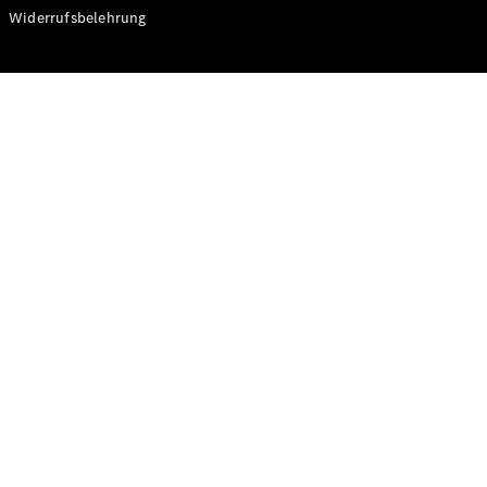
Modelle
Widerrufsbelehrung
CLA
Shooting
Elektrisch
Brake
CLA
Shooting
Brake
C-Klasse T-
Modell
C-Klasse T-
Modell All-
Terrain
E-Klasse T-
Modell
E-Klasse T-
Modell All-
Terrain
Konfigurator
Online
Store