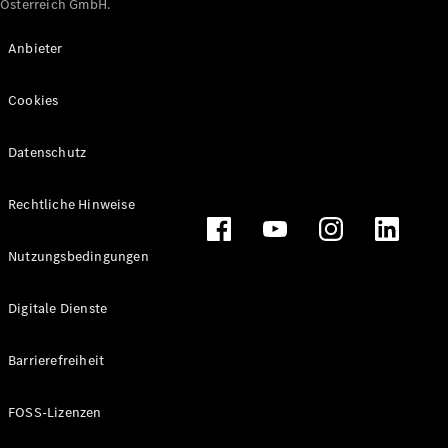
Österreich GmbH.
Maybach
Neu
GLS
Anbieter
G-
Elektrisch
Klasse
Cookies
G-Klasse
Datenschutz
Konfigurator
Online
Store
Rechtliche Hinweise
T-Modelle / Kombis
Nutzungsbedingungen
Digitale Dienste
Barrierefreiheit
FOSS-Lizenzen
Alle T-