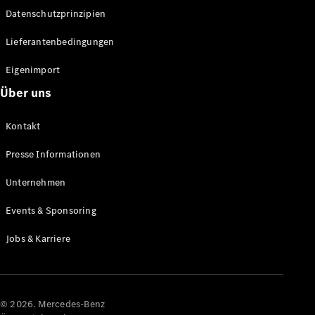
Datenschutzprinzipien
Alle SUVs
EQA
Elektrisch
Lieferantenbedingungen
EQE
Elektrisch
SUV
Eigenimport
EQS
Elektrisch
Über uns
SUV
Mercedes-
Maybach
Elektrisch
Kontakt
EQS SUV
GLA
Presse Informationen
GLA
Neu
GLA
Unternehmen
Neu
Elektrisch
GLB
Elektrisch
Events & Sponsoring
GLB
GLC
Elektrisch
Jobs & Karriere
GLC
GLC Coupé
GLE
GLE Coupé
GLS
© 2026. Mercedes-Benz
Mercedes-