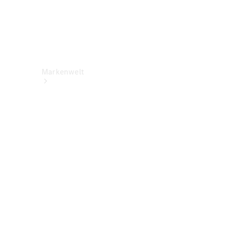
Markenwelt
Über
Mercedes-
Benz