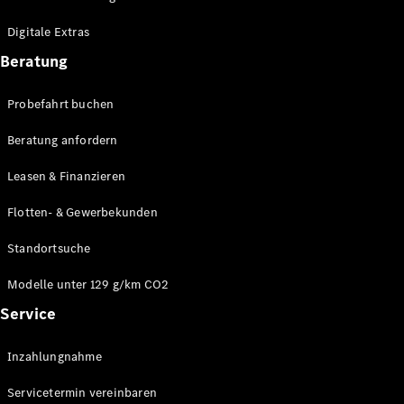
Plug-in-Hybrid Modelle
Digitale Extras
Limousinen
Beratung
Probefahrt buchen
Beratung anfordern
Leasen & Finanzieren
Alle
Limousinen
Flotten- & Gewerbekunden
CLA
Elektrisch
CLA
Standortsuche
C-Klasse
Limousine
Modelle unter 129 g/km CO2
C-Klasse
Service
Elektrisch
Limousine
EQE
Elektrisch
Inzahlungnahme
Limousine
EQS
Elektrisch
Servicetermin vereinbaren
Limousine