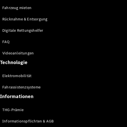
E-Klasse
Fahrzeug mieten
Limousine
S-Klasse
Rücknahme & Entsorgung
S-Klasse
Limousine
Digitale Rettungshelfer
lang
Mercedes-
FAQ
Maybach S-
Klasse
Videoanleitungen
Technologie
Konfigurator
Online
Elektromobilität
Store
SUV & Geländewagen
Fahrassistenzsysteme
Informationen
THG-Prämie
Informationspflichten & AGB