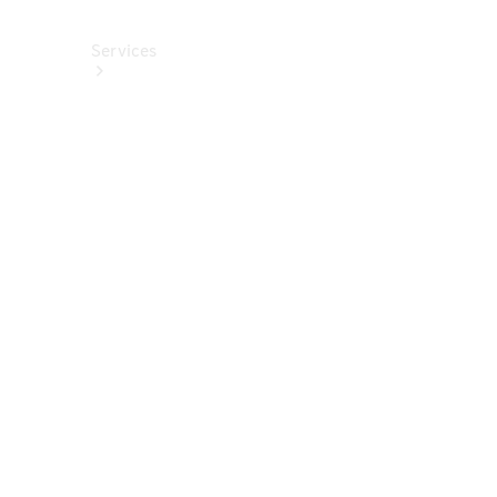
Services
Alle
Services
Service
buchen
Aktionen
Frühjahrscheck