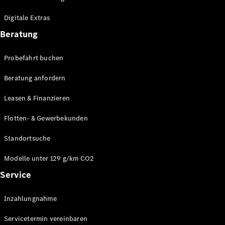
Plug-in-Hybrid Modelle
Digitale Extras
Limousinen
Beratung
Probefahrt buchen
Beratung anfordern
Leasen & Finanzieren
Alle
Limousinen
Flotten- & Gewerbekunden
CLA
Elektrisch
CLA
Standortsuche
C-Klasse
Limousine
Modelle unter 129 g/km CO2
C-Klasse
Service
Elektrisch
Limousine
EQE
Elektrisch
Inzahlungnahme
Limousine
EQS
Elektrisch
Servicetermin vereinbaren
Limousine