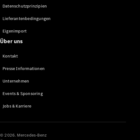
Datenschutzprinzipien
Alle SUVs
EQA
Elektrisch
Lieferantenbedingungen
EQE
Elektrisch
SUV
Eigenimport
EQS
Elektrisch
Über uns
SUV
Mercedes-
Maybach
Elektrisch
Kontakt
EQS SUV
GLA
Presse Informationen
GLA
Neu
GLA
Unternehmen
Neu
Elektrisch
GLB
Elektrisch
Events & Sponsoring
GLB
GLC
Elektrisch
Jobs & Karriere
GLC
GLC Coupé
GLE
GLE Coupé
GLS
© 2026. Mercedes-Benz
Mercedes-