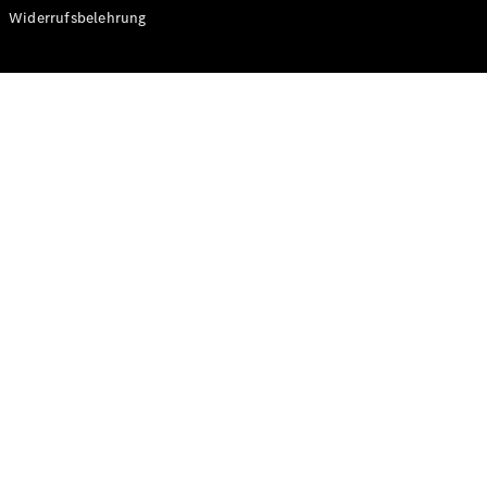
Modelle
Widerrufsbelehrung
CLA
Shooting
Elektrisch
Brake
CLA
Shooting
Brake
C-Klasse T-
Modell
C-Klasse T-
Modell All-
Terrain
E-Klasse T-
Modell
E-Klasse T-
Modell All-
Terrain
Konfigurator
Online
Store