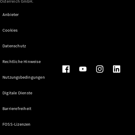
Österreich GmbH.
Maybach
Neu
GLS
Anbieter
G-
Elektrisch
Klasse
Cookies
G-Klasse
Datenschutz
Konfigurator
Online
Store
Rechtliche Hinweise
T-Modelle / Kombis
Nutzungsbedingungen
Digitale Dienste
Barrierefreiheit
FOSS-Lizenzen
Alle T-