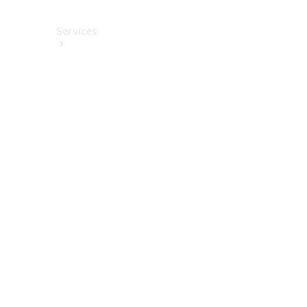
Services
Alle
Services
Service
buchen
Aktionen
Frühjahrscheck