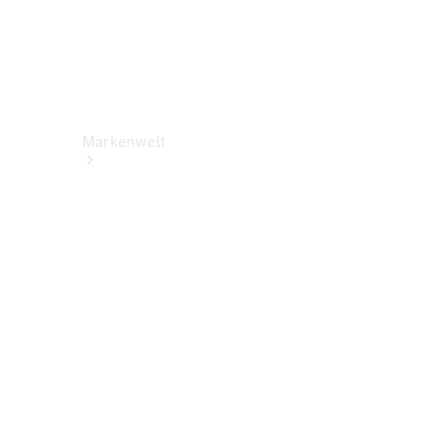
Markenwelt
Über
Mercedes-
Benz