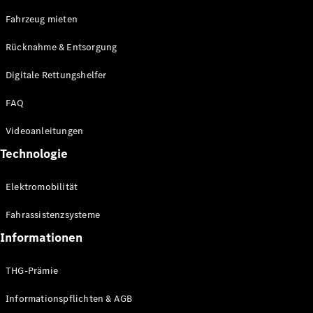
E-Klasse
Fahrzeug mieten
Limousine
S-Klasse
Rücknahme & Entsorgung
S-Klasse
Limousine
Digitale Rettungshelfer
lang
Mercedes-
FAQ
Maybach S-
Klasse
Videoanleitungen
Technologie
Konfigurator
Online
Elektromobilität
Store
SUV & Geländewagen
Fahrassistenzsysteme
Informationen
THG-Prämie
Informationspflichten & AGB