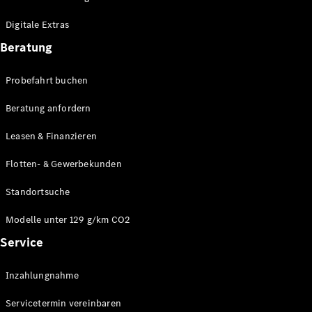
Plug-in-Hybrid Modelle
Digitale Extras
Limousinen
Beratung
Probefahrt buchen
Beratung anfordern
Leasen & Finanzieren
Alle
Limousinen
Flotten- & Gewerbekunden
CLA
Elektrisch
CLA
Standortsuche
C-Klasse
Limousine
Modelle unter 129 g/km CO2
C-Klasse
Service
Elektrisch
Limousine
EQE
Elektrisch
Inzahlungnahme
Limousine
EQS
Elektrisch
Servicetermin vereinbaren
Limousine