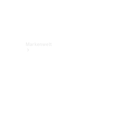
Markenwelt
Über
Mercedes-
Benz