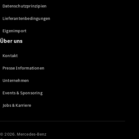
Datenschutzprinzipien
Alle SUVs
EQA
Elektrisch
Lieferantenbedingungen
EQE
Elektrisch
SUV
Eigenimport
EQS
Elektrisch
Über uns
SUV
Mercedes-
Maybach
Elektrisch
Kontakt
EQS SUV
GLA
Presse Informationen
GLA
Neu
GLA
Unternehmen
Neu
Elektrisch
GLB
Elektrisch
Events & Sponsoring
GLB
GLC
Elektrisch
Jobs & Karriere
GLC
GLC Coupé
GLE
GLE Coupé
GLS
© 2026. Mercedes-Benz
Mercedes-