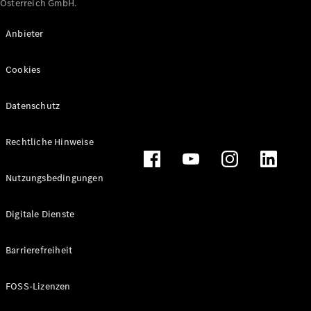
Österreich GmbH.
Maybach
Neu
GLS
Anbieter
G-
Elektrisch
Klasse
Cookies
G-Klasse
Datenschutz
Konfigurator
Online
Store
Rechtliche Hinweise
T-Modelle / Kombis
Nutzungsbedingungen
Digitale Dienste
Barrierefreiheit
FOSS-Lizenzen
Alle T-