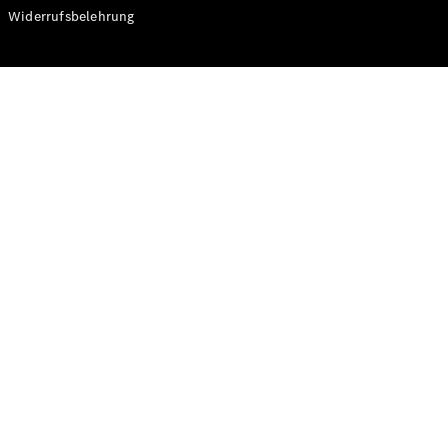
Modelle
Widerrufsbelehrung
CLA
Shooting
Elektrisch
Brake
CLA
Shooting
Brake
C-Klasse T-
Modell
C-Klasse T-
Modell All-
Terrain
E-Klasse T-
Modell
E-Klasse T-
Modell All-
Terrain
Konfigurator
Online
Store