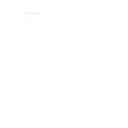
Services
Alle
Services
Service
buchen
Aktionen
Frühjahrscheck