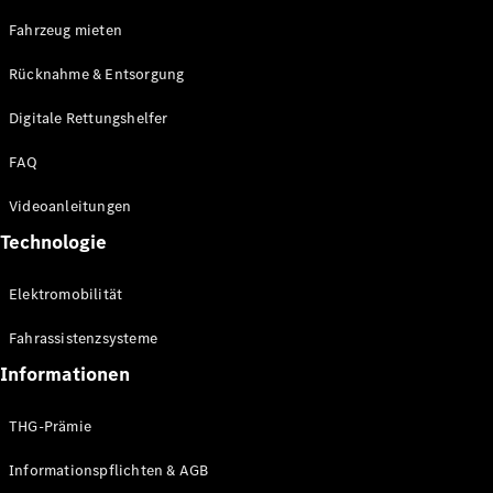
E-Klasse
Fahrzeug mieten
Limousine
S-Klasse
Rücknahme & Entsorgung
S-Klasse
Limousine
Digitale Rettungshelfer
lang
Mercedes-
FAQ
Maybach S-
Klasse
Videoanleitungen
Technologie
Konfigurator
Online
Elektromobilität
Store
SUV & Geländewagen
Fahrassistenzsysteme
Informationen
THG-Prämie
Informationspflichten & AGB