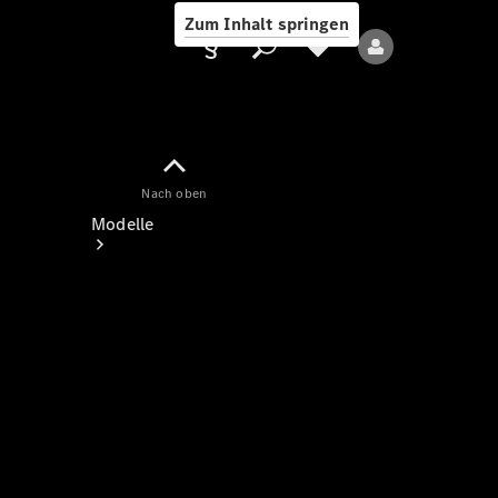
Zum Inhalt springen
Nach oben
Anbieter/Datenschutz
Modelle
Alle Modelle
Neue Modelle
Elektromodelle