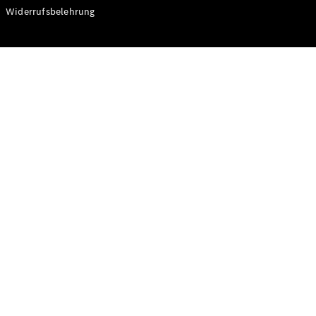
Modelle
Widerrufsbelehrung
CLA
Shooting
Elektrisch
Brake
CLA
Shooting
Brake
C-Klasse T-
Modell
C-Klasse T-
Modell All-
Terrain
E-Klasse T-
Modell
E-Klasse T-
Modell All-
Terrain
Konfigurator
Online
Store