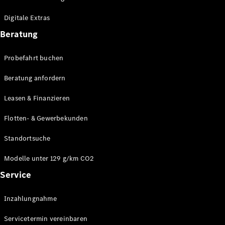
Plug-in-Hybrid Modelle
Digitale Extras
Limousinen
Beratung
Probefahrt buchen
Beratung anfordern
Leasen & Finanzieren
Alle
Limousinen
Flotten- & Gewerbekunden
CLA
Elektrisch
CLA
Standortsuche
C-Klasse
Limousine
Modelle unter 129 g/km CO2
C-Klasse
Service
Elektrisch
Limousine
EQE
Elektrisch
Inzahlungnahme
Limousine
EQS
Elektrisch
Servicetermin vereinbaren
Limousine