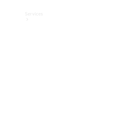
Services
Alle
Services
Service
buchen
Aktionen
Frühjahrscheck