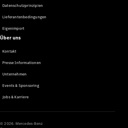
Datenschutzprinzipien
Alle SUVs
EQA
Elektrisch
Lieferantenbedingungen
EQE
Elektrisch
SUV
Eigenimport
EQS
Elektrisch
Über uns
SUV
Mercedes-
Maybach
Elektrisch
Kontakt
EQS SUV
GLA
Presse Informationen
GLA
Neu
GLA
Unternehmen
Neu
Elektrisch
GLB
Elektrisch
Events & Sponsoring
GLB
GLC
Elektrisch
Jobs & Karriere
GLC
GLC Coupé
GLE
GLE Coupé
GLS
© 2026. Mercedes-Benz
Mercedes-