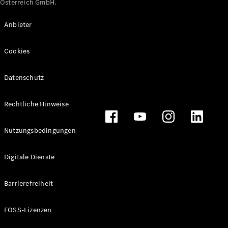
Österreich GmbH.
Maybach
Neu
GLS
Anbieter
G-
Elektrisch
Klasse
Cookies
G-Klasse
Datenschutz
Konfigurator
Online
Store
Rechtliche Hinweise
T-Modelle / Kombis
Nutzungsbedingungen
Digitale Dienste
Barrierefreiheit
FOSS-Lizenzen
Alle T-