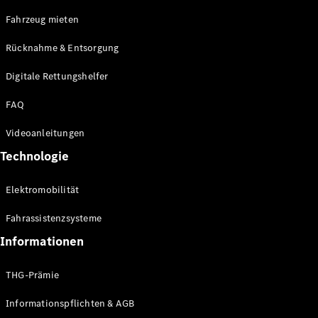
E-Klasse
Fahrzeug mieten
Limousine
S-Klasse
Rücknahme & Entsorgung
S-Klasse
Limousine
Digitale Rettungshelfer
lang
Mercedes-
FAQ
Maybach S-
Klasse
Videoanleitungen
Technologie
Konfigurator
Online
Elektromobilität
Store
SUV & Geländewagen
Fahrassistenzsysteme
Informationen
THG-Prämie
Informationspflichten & AGB