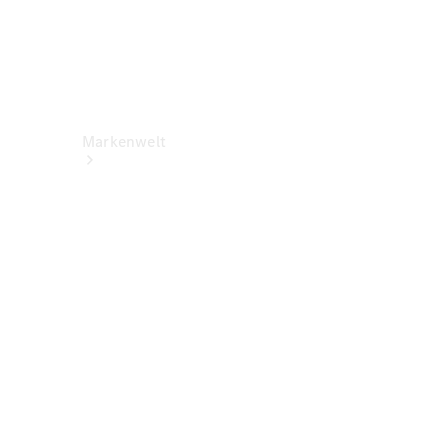
Markenwelt
Über
Mercedes-
Benz