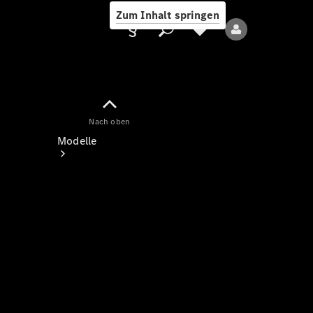
Zum Inhalt springen
Nach oben
Anbieter/Datenschutz
Modelle
Alle Modelle
Neue Modelle
Elektromodelle