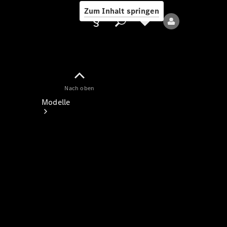
Zum Inhalt springen
Nach oben
Anbieter/Datenschutz
Modelle
Alle Modelle
Neue Modelle
Elektromodelle