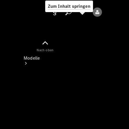
Zum Inhalt springen
Nach oben
Anbieter/Datenschutz
Modelle
Alle Modelle
Neue Modelle
Elektromodelle