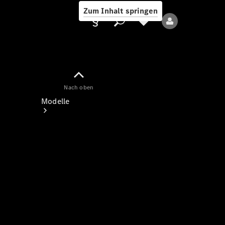
Zum Inhalt springen
Nach oben
Anbieter/Datenschutz
Modelle
Alle Modelle
Neue Modelle
Elektromodelle