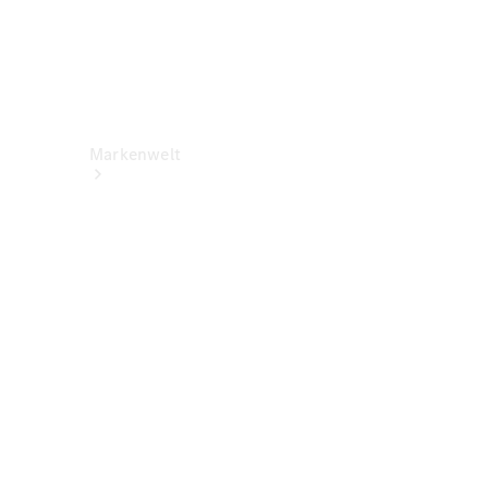
Markenwelt
Über
Mercedes-
Benz