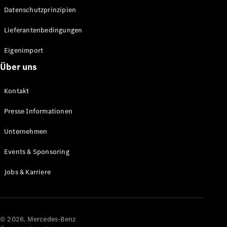
Datenschutzprinzipien
Alle SUVs
EQA
Elektrisch
Lieferantenbedingungen
EQE
Elektrisch
SUV
Eigenimport
EQS
Elektrisch
Über uns
SUV
Mercedes-
Maybach
Elektrisch
Kontakt
EQS SUV
GLA
Presse Informationen
GLA
Neu
GLA
Unternehmen
Neu
Elektrisch
GLB
Elektrisch
Events & Sponsoring
GLB
GLC
Elektrisch
Jobs & Karriere
GLC
GLC Coupé
GLE
GLE Coupé
GLS
© 2026. Mercedes-Benz
Mercedes-