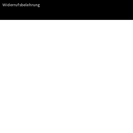
Modelle
Widerrufsbelehrung
CLA
Shooting
Elektrisch
Brake
CLA
Shooting
Brake
C-Klasse T-
Modell
C-Klasse T-
Modell All-
Terrain
E-Klasse T-
Modell
E-Klasse T-
Modell All-
Terrain
Konfigurator
Online
Store