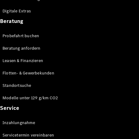
Plug-in-Hybrid Modelle
Digitale Extras
Limousinen
Beratung
Probefahrt buchen
Beratung anfordern
Leasen & Finanzieren
Alle
Limousinen
Flotten- & Gewerbekunden
CLA
Elektrisch
CLA
Standortsuche
C-Klasse
Limousine
Modelle unter 129 g/km CO2
C-Klasse
Service
Elektrisch
Limousine
EQE
Elektrisch
Inzahlungnahme
Limousine
EQS
Elektrisch
Servicetermin vereinbaren
Limousine