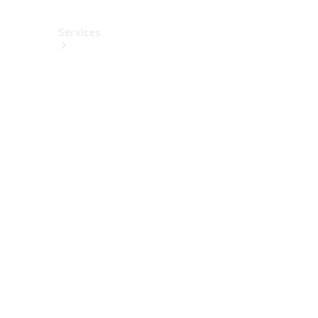
Services
Alle
Services
Service
buchen
Aktionen
Frühjahrscheck