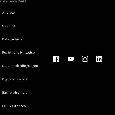
Österreich GmbH.
Maybach
Neu
GLS
Anbieter
G-
Elektrisch
Klasse
Cookies
G-Klasse
Datenschutz
Konfigurator
Online
Store
Rechtliche Hinweise
T-Modelle / Kombis
Nutzungsbedingungen
Digitale Dienste
Barrierefreiheit
FOSS-Lizenzen
Alle T-