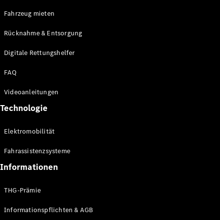
E-Klasse
Fahrzeug mieten
Limousine
S-Klasse
Rücknahme & Entsorgung
S-Klasse
Limousine
Digitale Rettungshelfer
lang
Mercedes-
FAQ
Maybach S-
Klasse
Videoanleitungen
Technologie
Konfigurator
Online
Elektromobilität
Store
SUV & Geländewagen
Fahrassistenzsysteme
Informationen
THG-Prämie
Informationspflichten & AGB