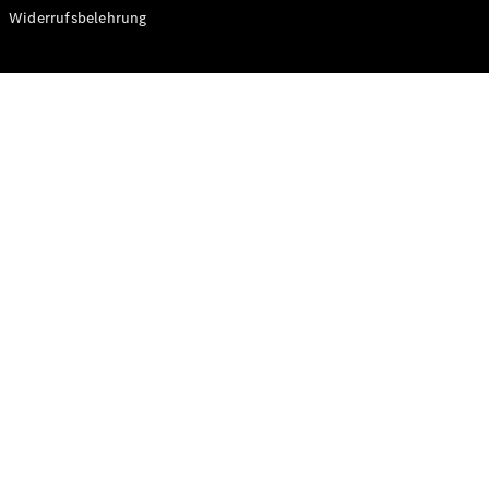
Modelle
Widerrufsbelehrung
CLA
Shooting
Elektrisch
Brake
CLA
Shooting
Brake
C-Klasse T-
Modell
C-Klasse T-
Modell All-
Terrain
E-Klasse T-
Modell
E-Klasse T-
Modell All-
Terrain
Konfigurator
Online
Store