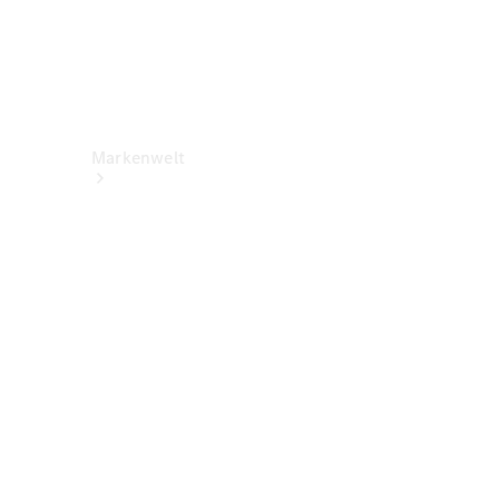
Markenwelt
Über
Mercedes-
Benz