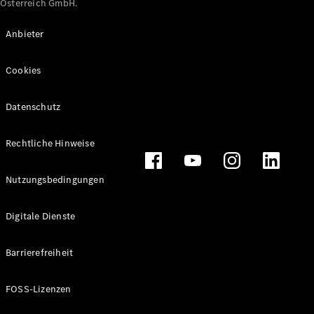
Österreich GmbH.
Maybach
Neu
GLS
Anbieter
G-
Elektrisch
Klasse
Cookies
G-Klasse
Datenschutz
Konfigurator
Online
Store
Rechtliche Hinweise
T-Modelle / Kombis
Nutzungsbedingungen
Digitale Dienste
Barrierefreiheit
FOSS-Lizenzen
Alle T-