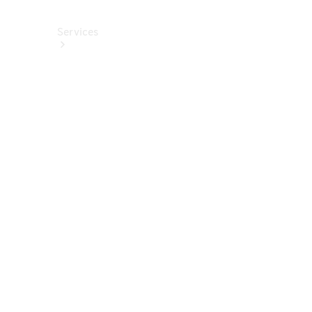
Services
Alle
Services
Service
buchen
Aktionen
Frühjahrscheck