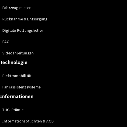
E-Klasse
Fahrzeug mieten
Limousine
S-Klasse
Rücknahme & Entsorgung
S-Klasse
Limousine
Digitale Rettungshelfer
lang
Mercedes-
FAQ
Maybach S-
Klasse
Videoanleitungen
Technologie
Konfigurator
Online
Elektromobilität
Store
SUV & Geländewagen
Fahrassistenzsysteme
Informationen
THG-Prämie
Informationspflichten & AGB