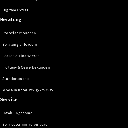
Plug-in-Hybrid Modelle
Digitale Extras
Limousinen
Beratung
Probefahrt buchen
Beratung anfordern
Leasen & Finanzieren
Alle
Limousinen
Flotten- & Gewerbekunden
CLA
Elektrisch
CLA
Standortsuche
C-Klasse
Limousine
Modelle unter 129 g/km CO2
C-Klasse
Service
Elektrisch
Limousine
EQE
Elektrisch
Inzahlungnahme
Limousine
EQS
Elektrisch
Servicetermin vereinbaren
Limousine