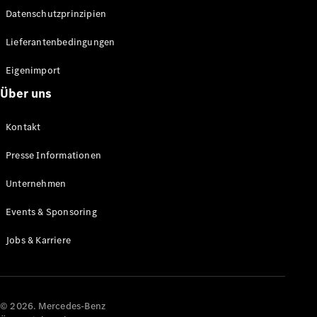
Datenschutzprinzipien
Alle SUVs
EQA
Elektrisch
Lieferantenbedingungen
EQE
Elektrisch
SUV
Eigenimport
EQS
Elektrisch
Über uns
SUV
Mercedes-
Maybach
Elektrisch
Kontakt
EQS SUV
GLA
Presse Informationen
GLA
Neu
GLA
Unternehmen
Neu
Elektrisch
GLB
Elektrisch
Events & Sponsoring
GLB
GLC
Elektrisch
Jobs & Karriere
GLC
GLC Coupé
GLE
GLE Coupé
GLS
© 2026. Mercedes-Benz
Mercedes-