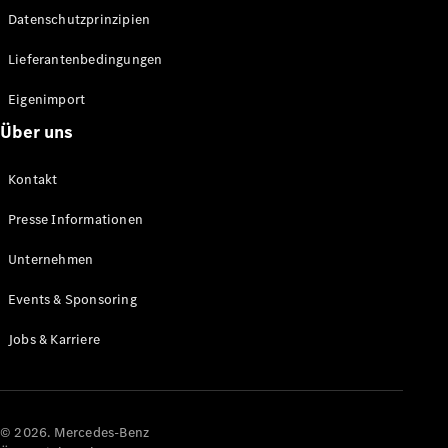
Datenschutzprinzipien
Alle SUVs
EQA
Elektrisch
Lieferantenbedingungen
EQE
Elektrisch
SUV
Eigenimport
EQS
Elektrisch
Über uns
SUV
Mercedes-
Maybach
Elektrisch
Kontakt
EQS SUV
GLA
Presse Informationen
GLA
Neu
GLA
Unternehmen
Neu
Elektrisch
GLB
Elektrisch
Events & Sponsoring
GLB
GLC
Elektrisch
Jobs & Karriere
GLC
GLC Coupé
GLE
GLE Coupé
GLS
© 2026. Mercedes-Benz
Mercedes-