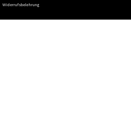
Modelle
Widerrufsbelehrung
CLA
Shooting
Elektrisch
Brake
CLA
Shooting
Brake
C-Klasse T-
Modell
C-Klasse T-
Modell All-
Terrain
E-Klasse T-
Modell
E-Klasse T-
Modell All-
Terrain
Konfigurator
Online
Store