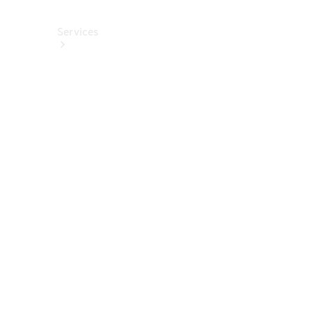
Services
Alle
Services
Service
buchen
Aktionen
Frühjahrscheck