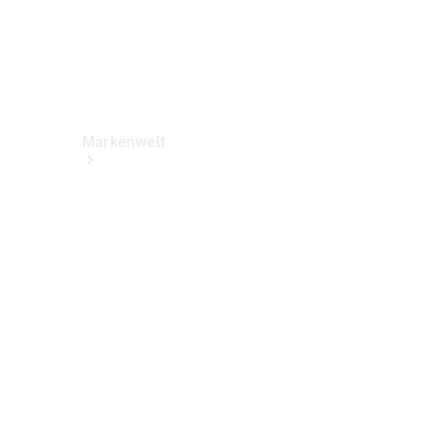
Markenwelt
Über
Mercedes-
Benz