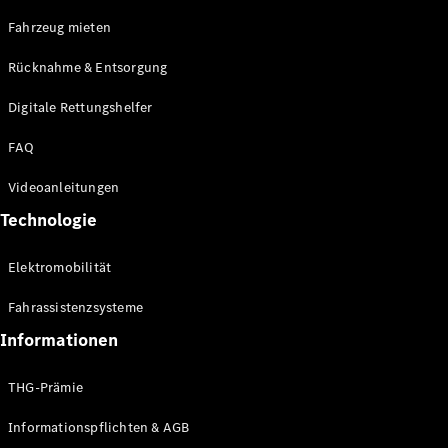
E-Klasse
Fahrzeug mieten
Limousine
S-Klasse
Rücknahme & Entsorgung
S-Klasse
Limousine
Digitale Rettungshelfer
lang
Mercedes-
FAQ
Maybach S-
Klasse
Videoanleitungen
Technologie
Konfigurator
Online
Elektromobilität
Store
SUV & Geländewagen
Fahrassistenzsysteme
Informationen
THG-Prämie
Informationspflichten & AGB