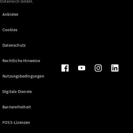
Österreich GmbH.
Maybach
Neu
GLS
Anbieter
G-
Elektrisch
Klasse
Cookies
G-Klasse
Datenschutz
Konfigurator
Online
Store
Rechtliche Hinweise
T-Modelle / Kombis
Nutzungsbedingungen
Digitale Dienste
Barrierefreiheit
FOSS-Lizenzen
Alle T-