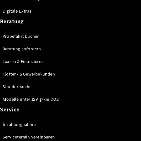
Plug-in-Hybrid Modelle
Digitale Extras
Limousinen
Beratung
Probefahrt buchen
Beratung anfordern
Leasen & Finanzieren
Alle
Limousinen
Flotten- & Gewerbekunden
CLA
Elektrisch
CLA
Standortsuche
C-Klasse
Limousine
Modelle unter 129 g/km CO2
C-Klasse
Service
Elektrisch
Limousine
EQE
Elektrisch
Inzahlungnahme
Limousine
EQS
Elektrisch
Servicetermin vereinbaren
Limousine