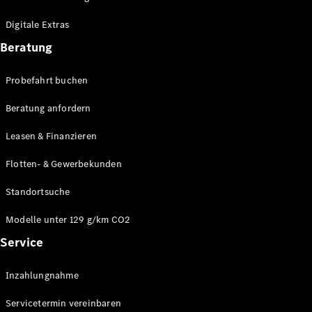
Plug-in-Hybrid Modelle
Digitale Extras
Limousinen
Beratung
Probefahrt buchen
Beratung anfordern
Leasen & Finanzieren
Alle
Limousinen
Flotten- & Gewerbekunden
CLA
Elektrisch
CLA
Standortsuche
C-Klasse
Limousine
Modelle unter 129 g/km CO2
C-Klasse
Service
Elektrisch
Limousine
EQE
Elektrisch
Inzahlungnahme
Limousine
EQS
Elektrisch
Servicetermin vereinbaren
Limousine