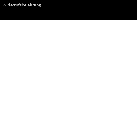
Modelle
Widerrufsbelehrung
CLA
Shooting
Elektrisch
Brake
CLA
Shooting
Brake
C-Klasse T-
Modell
C-Klasse T-
Modell All-
Terrain
E-Klasse T-
Modell
E-Klasse T-
Modell All-
Terrain
Konfigurator
Online
Store