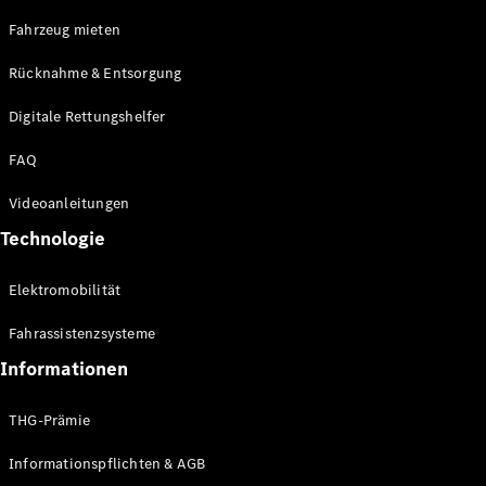
E-Klasse
Fahrzeug mieten
Limousine
S-Klasse
Rücknahme & Entsorgung
S-Klasse
Limousine
Digitale Rettungshelfer
lang
Mercedes-
FAQ
Maybach S-
Klasse
Videoanleitungen
Technologie
Konfigurator
Online
Elektromobilität
Store
SUV & Geländewagen
Fahrassistenzsysteme
Informationen
THG-Prämie
Informationspflichten & AGB