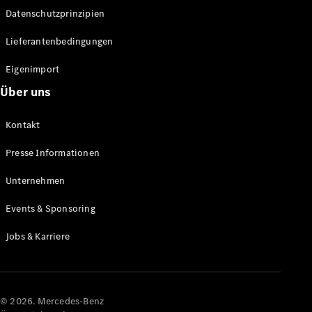
Datenschutzprinzipien
Alle SUVs
EQA
Elektrisch
Lieferantenbedingungen
EQE
Elektrisch
SUV
Eigenimport
EQS
Elektrisch
Über uns
SUV
Mercedes-
Maybach
Elektrisch
Kontakt
EQS SUV
GLA
Presse Informationen
GLA
Neu
GLA
Unternehmen
Neu
Elektrisch
GLB
Elektrisch
Events & Sponsoring
GLB
GLC
Elektrisch
Jobs & Karriere
GLC
GLC Coupé
GLE
GLE Coupé
GLS
© 2026. Mercedes-Benz
Mercedes-