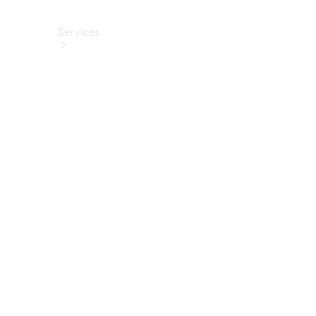
Services
Alle
Services
Service
buchen
Aktionen
Frühjahrscheck