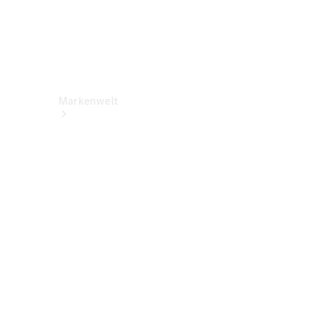
Markenwelt
Über
Mercedes-
Benz