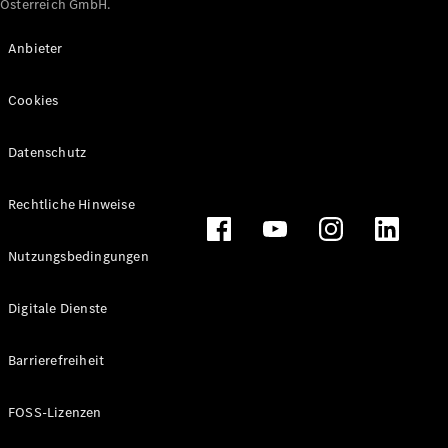
Österreich GmbH.
Maybach
Neu
GLS
Anbieter
G-
Elektrisch
Klasse
Cookies
G-Klasse
Datenschutz
Konfigurator
Online
Store
Rechtliche Hinweise
T-Modelle / Kombis
Nutzungsbedingungen
Digitale Dienste
Barrierefreiheit
FOSS-Lizenzen
Alle T-