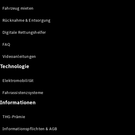
E-Klasse
Fahrzeug mieten
Limousine
S-Klasse
Rücknahme & Entsorgung
S-Klasse
Limousine
Digitale Rettungshelfer
lang
Mercedes-
FAQ
Maybach S-
Klasse
Videoanleitungen
Technologie
Konfigurator
Online
Elektromobilität
Store
SUV & Geländewagen
Fahrassistenzsysteme
Informationen
THG-Prämie
Informationspflichten & AGB