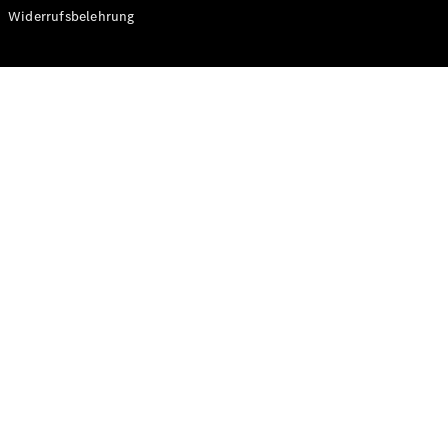
Modelle
Widerrufsbelehrung
CLA
Shooting
Elektrisch
Brake
CLA
Shooting
Brake
C-Klasse T-
Modell
C-Klasse T-
Modell All-
Terrain
E-Klasse T-
Modell
E-Klasse T-
Modell All-
Terrain
Konfigurator
Online
Store