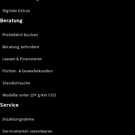
Plug-in-Hybrid Modelle
Digitale Extras
Limousinen
Beratung
Probefahrt buchen
Beratung anfordern
Leasen & Finanzieren
Alle
Limousinen
Flotten- & Gewerbekunden
CLA
Elektrisch
CLA
Standortsuche
C-Klasse
Limousine
Modelle unter 129 g/km CO2
C-Klasse
Service
Elektrisch
Limousine
EQE
Elektrisch
Inzahlungnahme
Limousine
EQS
Elektrisch
Servicetermin vereinbaren
Limousine