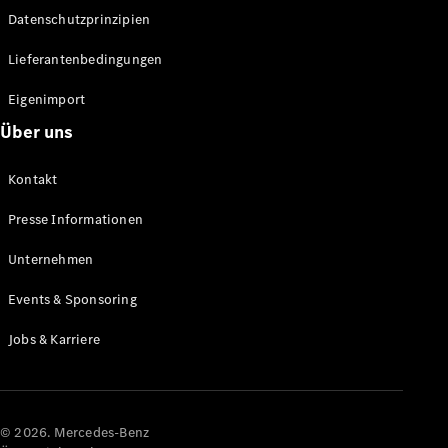
Datenschutzprinzipien
Alle SUVs
EQA
Elektrisch
Lieferantenbedingungen
EQE
Elektrisch
SUV
Eigenimport
EQS
Elektrisch
Über uns
SUV
Mercedes-
Maybach
Elektrisch
Kontakt
EQS SUV
GLA
Presse Informationen
GLA
Neu
GLA
Unternehmen
Neu
Elektrisch
GLB
Elektrisch
Events & Sponsoring
GLB
GLC
Elektrisch
Jobs & Karriere
GLC
GLC Coupé
GLE
GLE Coupé
GLS
© 2026. Mercedes-Benz
Mercedes-