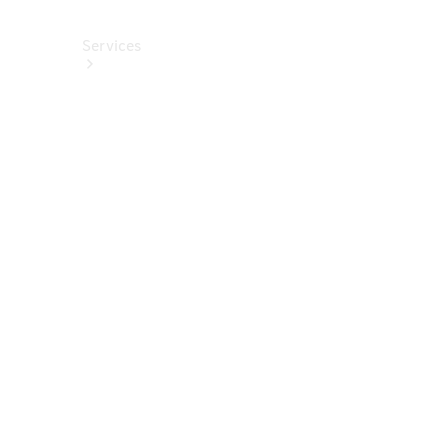
Services
Alle
Services
Service
buchen
Aktionen
Frühjahrscheck