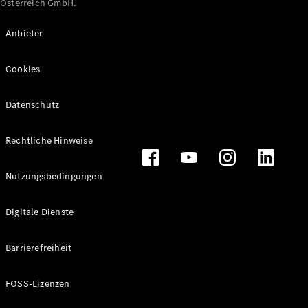
Österreich GmbH.
Maybach
Neu
GLS
Anbieter
G-
Elektrisch
Klasse
Cookies
G-Klasse
Datenschutz
Konfigurator
Online
Store
Rechtliche Hinweise
T-Modelle / Kombis
Nutzungsbedingungen
Digitale Dienste
Barrierefreiheit
FOSS-Lizenzen
Alle T-