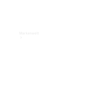
Markenwelt
Über
Mercedes-
Benz