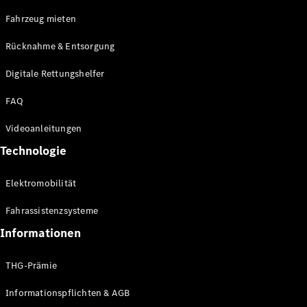
E-Klasse
Fahrzeug mieten
Limousine
S-Klasse
Rücknahme & Entsorgung
S-Klasse
Limousine
Digitale Rettungshelfer
lang
Mercedes-
FAQ
Maybach S-
Klasse
Videoanleitungen
Technologie
Konfigurator
Online
Elektromobilität
Store
SUV & Geländewagen
Fahrassistenzsysteme
Informationen
THG-Prämie
Informationspflichten & AGB