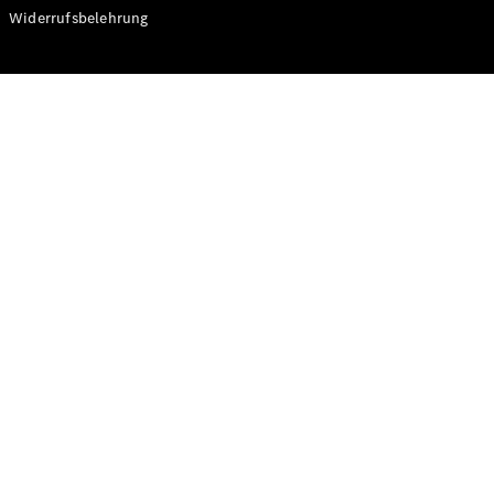
Modelle
Widerrufsbelehrung
CLA
Shooting
Elektrisch
Brake
CLA
Shooting
Brake
C-Klasse T-
Modell
C-Klasse T-
Modell All-
Terrain
E-Klasse T-
Modell
E-Klasse T-
Modell All-
Terrain
Konfigurator
Online
Store