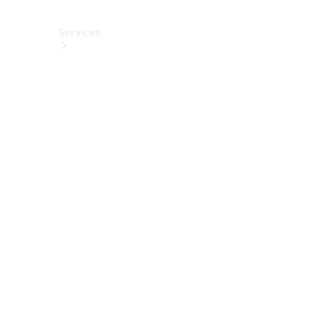
Services
Alle
Services
Service
buchen
Aktionen
Frühjahrscheck