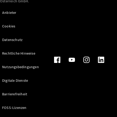
Österreich GmbH.
Maybach
Neu
GLS
Anbieter
G-
Elektrisch
Klasse
Cookies
G-Klasse
Datenschutz
Konfigurator
Online
Store
Rechtliche Hinweise
T-Modelle / Kombis
Nutzungsbedingungen
Digitale Dienste
Barrierefreiheit
FOSS-Lizenzen
Alle T-