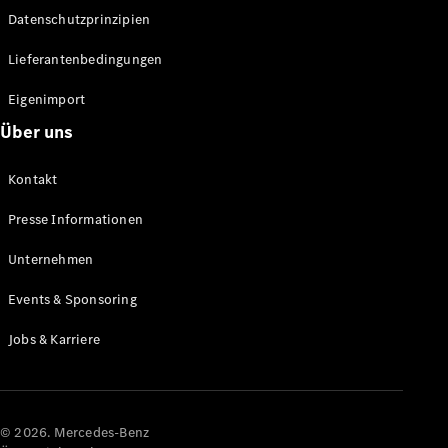
Datenschutzprinzipien
Alle SUVs
EQA
Elektrisch
Lieferantenbedingungen
EQE
Elektrisch
SUV
Eigenimport
EQS
Elektrisch
Über uns
SUV
Mercedes-
Maybach
Elektrisch
Kontakt
EQS SUV
GLA
Presse Informationen
GLA
Neu
GLA
Unternehmen
Neu
Elektrisch
GLB
Elektrisch
Events & Sponsoring
GLB
GLC
Elektrisch
Jobs & Karriere
GLC
GLC Coupé
GLE
GLE Coupé
GLS
© 2026. Mercedes-Benz
Mercedes-