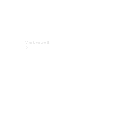
Markenwelt
Über
Mercedes-
Benz