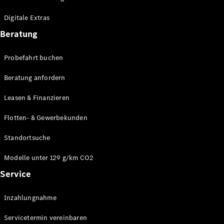
Plug-in-Hybrid Modelle
Digitale Extras
Limousinen
Beratung
Probefahrt buchen
Beratung anfordern
Leasen & Finanzieren
Alle
Limousinen
Flotten- & Gewerbekunden
CLA
Elektrisch
CLA
Standortsuche
C-Klasse
Limousine
Modelle unter 129 g/km CO2
C-Klasse
Service
Elektrisch
Limousine
EQE
Elektrisch
Inzahlungnahme
Limousine
EQS
Elektrisch
Servicetermin vereinbaren
Limousine