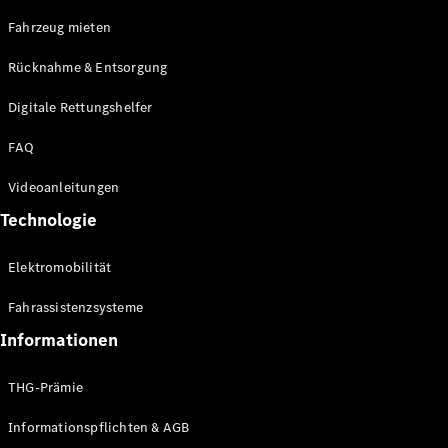
E-Klasse
Fahrzeug mieten
Limousine
S-Klasse
Rücknahme & Entsorgung
S-Klasse
Limousine
Digitale Rettungshelfer
lang
Mercedes-
FAQ
Maybach S-
Klasse
Videoanleitungen
Technologie
Konfigurator
Online
Elektromobilität
Store
SUV & Geländewagen
Fahrassistenzsysteme
Informationen
THG-Prämie
Informationspflichten & AGB