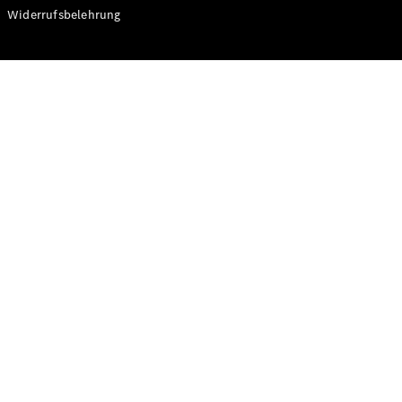
Modelle
Widerrufsbelehrung
CLA
Shooting
Elektrisch
Brake
CLA
Shooting
Brake
C-Klasse T-
Modell
C-Klasse T-
Modell All-
Terrain
E-Klasse T-
Modell
E-Klasse T-
Modell All-
Terrain
Konfigurator
Online
Store