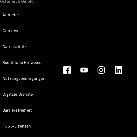
Österreich GmbH.
Maybach
Neu
GLS
Anbieter
G-
Elektrisch
Klasse
Cookies
G-Klasse
Datenschutz
Konfigurator
Online
Store
Rechtliche Hinweise
T-Modelle / Kombis
Nutzungsbedingungen
Digitale Dienste
Barrierefreiheit
FOSS-Lizenzen
Alle T-