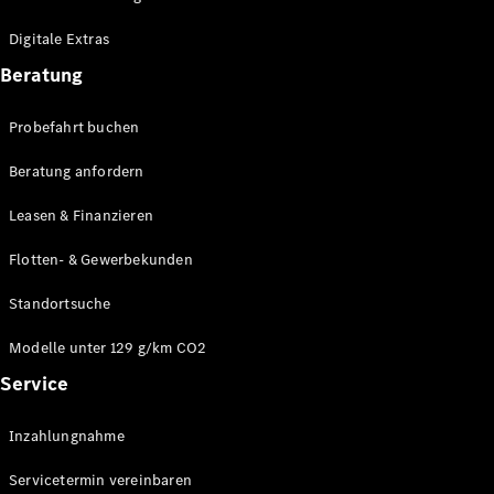
Plug-in-Hybrid Modelle
Digitale Extras
Limousinen
Beratung
Probefahrt buchen
Beratung anfordern
Leasen & Finanzieren
Alle
Limousinen
Flotten- & Gewerbekunden
CLA
Elektrisch
CLA
Standortsuche
C-Klasse
Limousine
Modelle unter 129 g/km CO2
C-Klasse
Service
Elektrisch
Limousine
EQE
Elektrisch
Inzahlungnahme
Limousine
EQS
Elektrisch
Servicetermin vereinbaren
Limousine