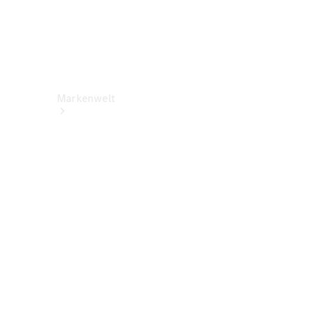
Markenwelt
Über
Mercedes-
Benz