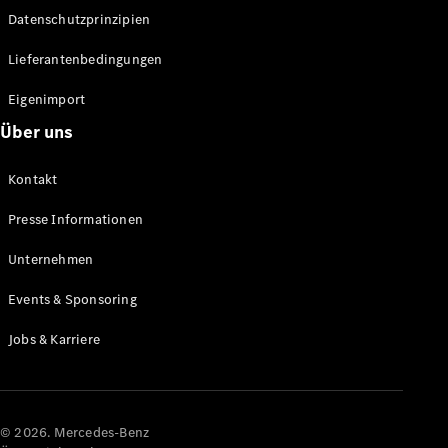
Datenschutzprinzipien
Alle SUVs
EQA
Elektrisch
Lieferantenbedingungen
EQE
Elektrisch
SUV
Eigenimport
EQS
Elektrisch
Über uns
SUV
Mercedes-
Maybach
Elektrisch
Kontakt
EQS SUV
GLA
Presse Informationen
GLA
Neu
GLA
Unternehmen
Neu
Elektrisch
GLB
Elektrisch
Events & Sponsoring
GLB
GLC
Elektrisch
Jobs & Karriere
GLC
GLC Coupé
GLE
GLE Coupé
GLS
© 2026. Mercedes-Benz
Mercedes-