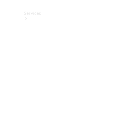
Services
Alle
Services
Service
buchen
Aktionen
Frühjahrscheck