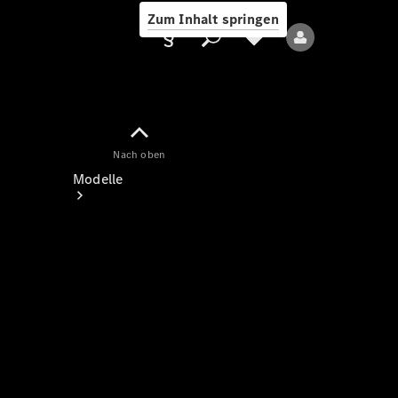
Zum Inhalt springen
Nach oben
Anbieter/Datenschutz
Modelle
Alle Modelle
Neue Modelle
Elektromodelle