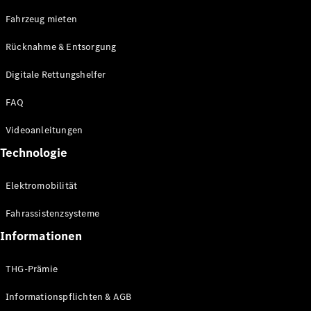
E-Klasse
Fahrzeug mieten
Limousine
S-Klasse
Rücknahme & Entsorgung
S-Klasse
Limousine
Digitale Rettungshelfer
lang
Mercedes-
FAQ
Maybach S-
Klasse
Videoanleitungen
Technologie
Konfigurator
Online
Elektromobilität
Store
SUV & Geländewagen
Fahrassistenzsysteme
Informationen
THG-Prämie
Informationspflichten & AGB