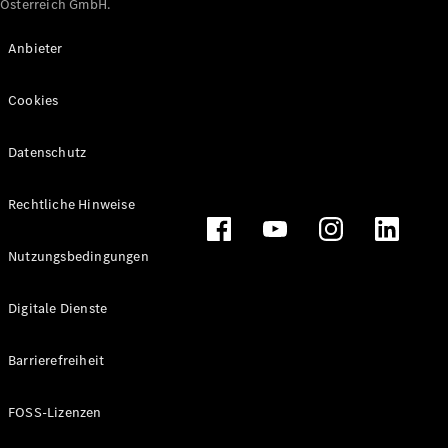
Österreich GmbH.
Maybach
Neu
GLS
Anbieter
G-
Elektrisch
Klasse
Cookies
G-Klasse
Datenschutz
Konfigurator
Online
Store
Rechtliche Hinweise
T-Modelle / Kombis
Nutzungsbedingungen
Digitale Dienste
Barrierefreiheit
FOSS-Lizenzen
Alle T-