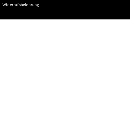
Modelle
Widerrufsbelehrung
CLA
Shooting
Elektrisch
Brake
CLA
Shooting
Brake
C-Klasse T-
Modell
C-Klasse T-
Modell All-
Terrain
E-Klasse T-
Modell
E-Klasse T-
Modell All-
Terrain
Konfigurator
Online
Store