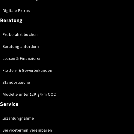
Plug-in-Hybrid Modelle
Digitale Extras
Limousinen
Beratung
Probefahrt buchen
Beratung anfordern
Leasen & Finanzieren
Alle
Limousinen
Flotten- & Gewerbekunden
CLA
Elektrisch
CLA
Standortsuche
C-Klasse
Limousine
Modelle unter 129 g/km CO2
C-Klasse
Service
Elektrisch
Limousine
EQE
Elektrisch
Inzahlungnahme
Limousine
EQS
Elektrisch
Servicetermin vereinbaren
Limousine