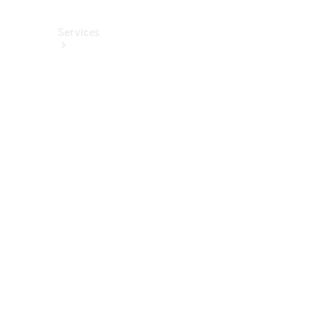
Services
Alle
Services
Service
buchen
Aktionen
Frühjahrscheck