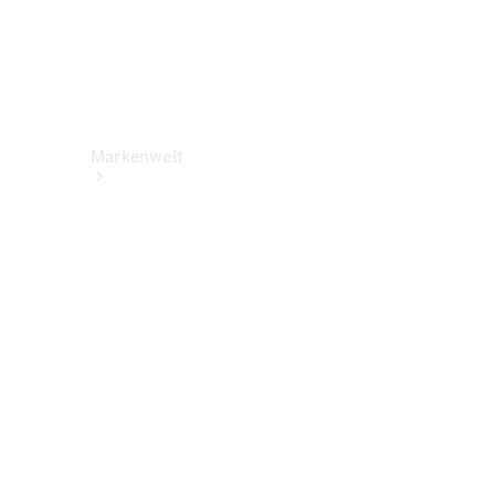
Markenwelt
Über
Mercedes-
Benz