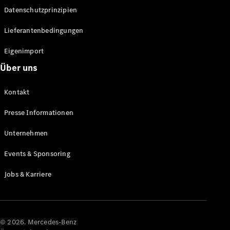
Datenschutzprinzipien
Alle SUVs
EQA
Elektrisch
Lieferantenbedingungen
EQE
Elektrisch
SUV
Eigenimport
EQS
Elektrisch
Über uns
SUV
Mercedes-
Maybach
Elektrisch
Kontakt
EQS SUV
GLA
Presse Informationen
GLA
Neu
GLA
Unternehmen
Neu
Elektrisch
GLB
Elektrisch
Events & Sponsoring
GLB
GLC
Elektrisch
Jobs & Karriere
GLC
GLC Coupé
GLE
GLE Coupé
GLS
© 2026. Mercedes-Benz
Mercedes-