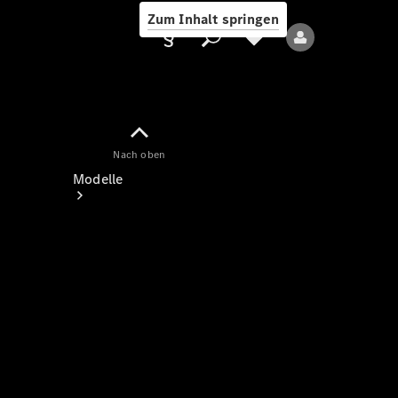
Zum Inhalt springen
Nach oben
Anbieter/Datenschutz
Modelle
Alle Modelle
Neue Modelle
Elektromodelle