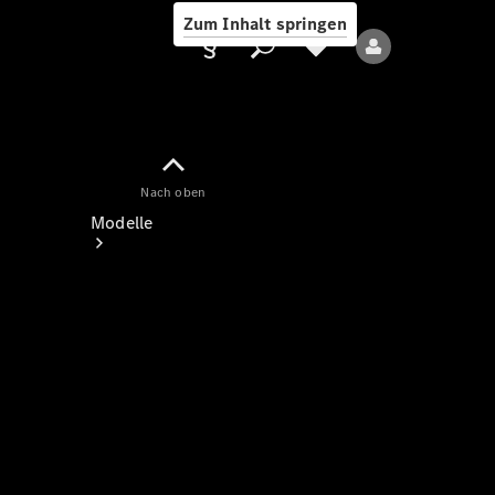
Zum Inhalt springen
Nach oben
Anbieter/Datenschutz
Modelle
Alle Modelle
Neue Modelle
Elektromodelle