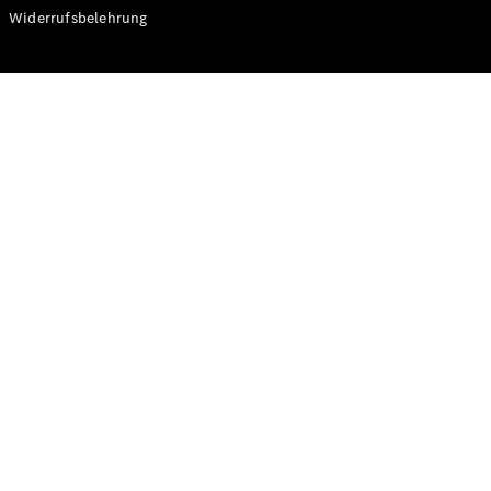
Modelle
Widerrufsbelehrung
CLA
Shooting
Elektrisch
Brake
CLA
Shooting
Brake
C-Klasse T-
Modell
C-Klasse T-
Modell All-
Terrain
E-Klasse T-
Modell
E-Klasse T-
Modell All-
Terrain
Konfigurator
Online
Store