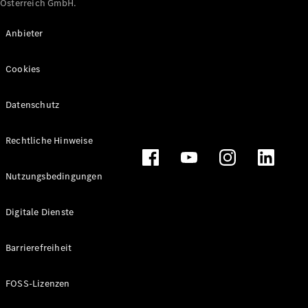
Österreich GmbH.
Maybach
Neu
GLS
Anbieter
G-
Elektrisch
Klasse
Cookies
G-Klasse
Datenschutz
Konfigurator
Online
Store
Rechtliche Hinweise
T-Modelle / Kombis
Nutzungsbedingungen
Digitale Dienste
Barrierefreiheit
FOSS-Lizenzen
Alle T-