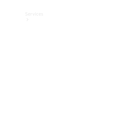
Services
Alle
Services
Service
buchen
Aktionen
Frühjahrscheck