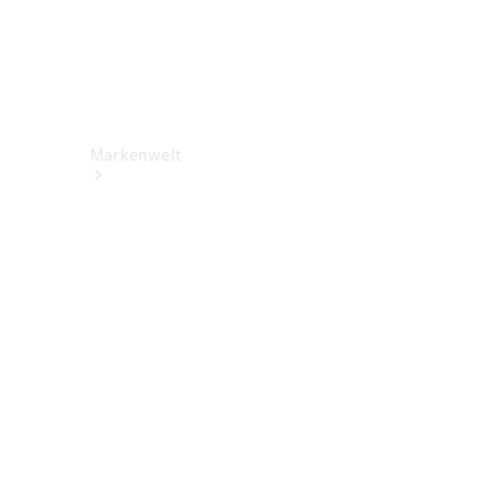
Markenwelt
Über
Mercedes-
Benz