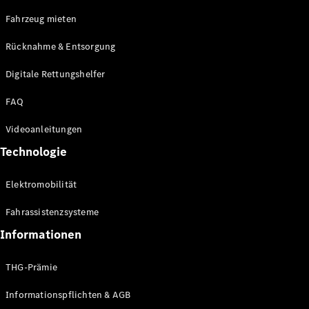
E-Klasse
Fahrzeug mieten
Limousine
S-Klasse
Rücknahme & Entsorgung
S-Klasse
Limousine
Digitale Rettungshelfer
lang
Mercedes-
FAQ
Maybach S-
Klasse
Videoanleitungen
Technologie
Konfigurator
Online
Elektromobilität
Store
SUV & Geländewagen
Fahrassistenzsysteme
Informationen
THG-Prämie
Informationspflichten & AGB