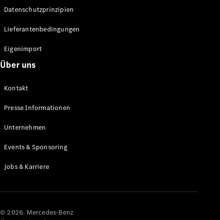
Datenschutzprinzipien
Alle SUVs
EQA
Elektrisch
Lieferantenbedingungen
EQE
Elektrisch
SUV
Eigenimport
EQS
Elektrisch
Über uns
SUV
Mercedes-
Maybach
Elektrisch
Kontakt
EQS SUV
GLA
Presse Informationen
GLA
Neu
GLA
Unternehmen
Neu
Elektrisch
GLB
Elektrisch
Events & Sponsoring
GLB
GLC
Elektrisch
Jobs & Karriere
GLC
GLC Coupé
GLE
GLE Coupé
GLS
© 2026. Mercedes-Benz
Mercedes-