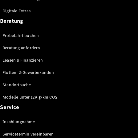
Plug-in-Hybrid Modelle
Digitale Extras
Limousinen
Beratung
Probefahrt buchen
Beratung anfordern
Leasen & Finanzieren
Alle
Limousinen
Flotten- & Gewerbekunden
CLA
Elektrisch
CLA
Standortsuche
C-Klasse
Limousine
Modelle unter 129 g/km CO2
C-Klasse
Service
Elektrisch
Limousine
EQE
Elektrisch
Inzahlungnahme
Limousine
EQS
Elektrisch
Servicetermin vereinbaren
Limousine