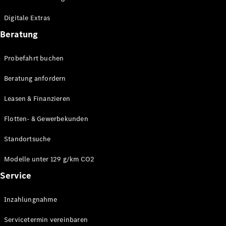
Plug-in-Hybrid Modelle
Digitale Extras
Limousinen
Beratung
Probefahrt buchen
Beratung anfordern
Leasen & Finanzieren
Alle
Limousinen
Flotten- & Gewerbekunden
CLA
Elektrisch
CLA
Standortsuche
C-Klasse
Limousine
Modelle unter 129 g/km CO2
C-Klasse
Service
Elektrisch
Limousine
EQE
Elektrisch
Inzahlungnahme
Limousine
EQS
Elektrisch
Servicetermin vereinbaren
Limousine