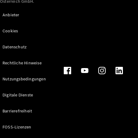
Österreich GmbH.
Maybach
Neu
GLS
Anbieter
G-
Elektrisch
Klasse
Cookies
G-Klasse
Datenschutz
Konfigurator
Online
Store
Rechtliche Hinweise
T-Modelle / Kombis
Nutzungsbedingungen
Digitale Dienste
Barrierefreiheit
FOSS-Lizenzen
Alle T-