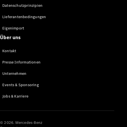
Datenschutzprinzipien
Alle SUVs
EQA
Elektrisch
Lieferantenbedingungen
EQE
Elektrisch
SUV
Eigenimport
EQS
Elektrisch
Über uns
SUV
Mercedes-
Maybach
Elektrisch
Kontakt
EQS SUV
GLA
Presse Informationen
GLA
Neu
GLA
Unternehmen
Neu
Elektrisch
GLB
Elektrisch
Events & Sponsoring
GLB
GLC
Elektrisch
Jobs & Karriere
GLC
GLC Coupé
GLE
GLE Coupé
GLS
© 2026. Mercedes-Benz
Mercedes-