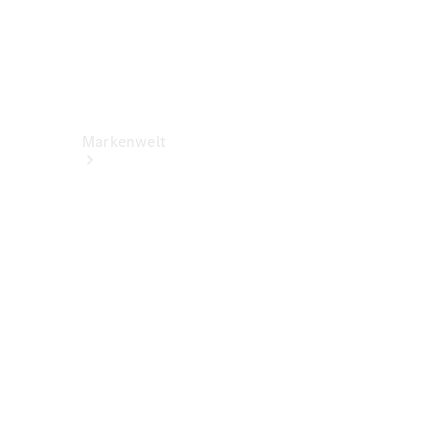
Markenwelt
Über
Mercedes-
Benz