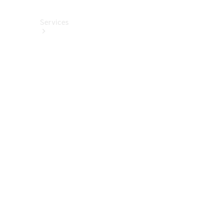
Services
Alle
Services
Service
buchen
Aktionen
Frühjahrscheck