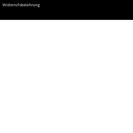
Modelle
Widerrufsbelehrung
CLA
Shooting
Elektrisch
Brake
CLA
Shooting
Brake
C-Klasse T-
Modell
C-Klasse T-
Modell All-
Terrain
E-Klasse T-
Modell
E-Klasse T-
Modell All-
Terrain
Konfigurator
Online
Store