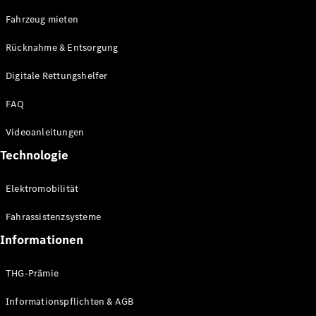
E-Klasse
Fahrzeug mieten
Limousine
S-Klasse
Rücknahme & Entsorgung
S-Klasse
Limousine
Digitale Rettungshelfer
lang
Mercedes-
FAQ
Maybach S-
Klasse
Videoanleitungen
Technologie
Konfigurator
Online
Elektromobilität
Store
SUV & Geländewagen
Fahrassistenzsysteme
Informationen
THG-Prämie
Informationspflichten & AGB