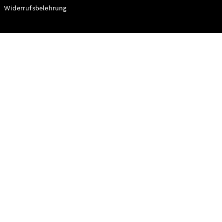
Modelle
Widerrufsbelehrung
CLA
Shooting
Elektrisch
Brake
CLA
Shooting
Brake
C-Klasse T-
Modell
C-Klasse T-
Modell All-
Terrain
E-Klasse T-
Modell
E-Klasse T-
Modell All-
Terrain
Konfigurator
Online
Store