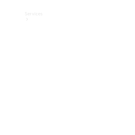
Services
Alle
Services
Service
buchen
Aktionen
Frühjahrscheck