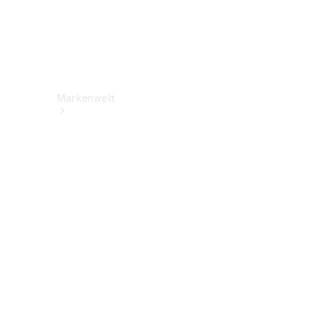
Markenwelt
Über
Mercedes-
Benz