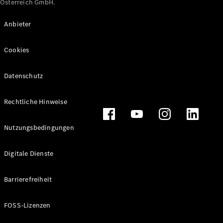
Österreich GmbH.
Maybach
Neu
GLS
Anbieter
G-
Elektrisch
Klasse
Cookies
G-Klasse
Datenschutz
Konfigurator
Online
Store
Rechtliche Hinweise
T-Modelle / Kombis
Nutzungsbedingungen
Digitale Dienste
Barrierefreiheit
FOSS-Lizenzen
Alle T-