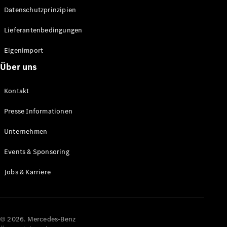
Datenschutzprinzipien
Alle SUVs
EQA
Elektrisch
Lieferantenbedingungen
EQE
Elektrisch
SUV
Eigenimport
EQS
Elektrisch
Über uns
SUV
Mercedes-
Maybach
Elektrisch
Kontakt
EQS SUV
GLA
Presse Informationen
GLA
Neu
GLA
Unternehmen
Neu
Elektrisch
GLB
Elektrisch
Events & Sponsoring
GLB
GLC
Elektrisch
Jobs & Karriere
GLC
GLC Coupé
GLE
GLE Coupé
GLS
© 2026. Mercedes-Benz
Mercedes-