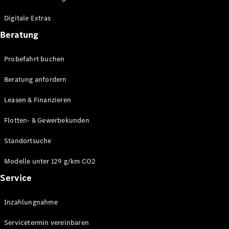
Plug-in-Hybrid Modelle
Digitale Extras
Limousinen
Beratung
Probefahrt buchen
Beratung anfordern
Leasen & Finanzieren
Alle
Limousinen
Flotten- & Gewerbekunden
CLA
Elektrisch
CLA
Standortsuche
C-Klasse
Limousine
Modelle unter 129 g/km CO2
C-Klasse
Service
Elektrisch
Limousine
EQE
Elektrisch
Inzahlungnahme
Limousine
EQS
Elektrisch
Servicetermin vereinbaren
Limousine