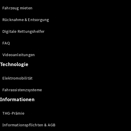
E-Klasse
Fahrzeug mieten
Limousine
S-Klasse
Rücknahme & Entsorgung
S-Klasse
Limousine
Digitale Rettungshelfer
lang
Mercedes-
FAQ
Maybach S-
Klasse
Videoanleitungen
Technologie
Konfigurator
Online
Elektromobilität
Store
SUV & Geländewagen
Fahrassistenzsysteme
Informationen
THG-Prämie
Informationspflichten & AGB