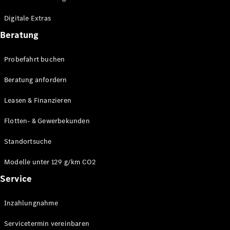
Plug-in-Hybrid Modelle
Digitale Extras
Limousinen
Beratung
Probefahrt buchen
Beratung anfordern
Leasen & Finanzieren
Alle
Limousinen
Flotten- & Gewerbekunden
CLA
Elektrisch
CLA
Standortsuche
C-Klasse
Limousine
Modelle unter 129 g/km CO2
C-Klasse
Service
Elektrisch
Limousine
EQE
Elektrisch
Inzahlungnahme
Limousine
EQS
Elektrisch
Servicetermin vereinbaren
Limousine