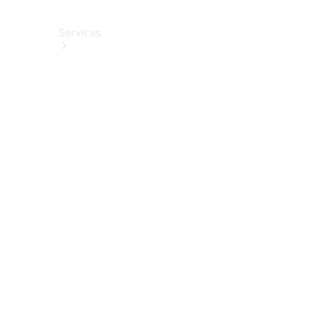
Services
Alle
Services
Service
buchen
Aktionen
Frühjahrscheck