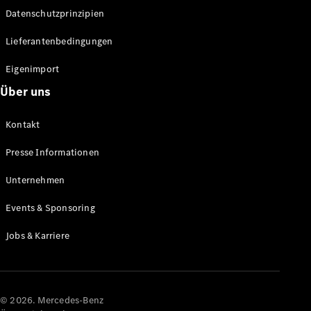
Datenschutzprinzipien
Alle SUVs
EQA
Elektrisch
Lieferantenbedingungen
EQE
Elektrisch
SUV
Eigenimport
EQS
Elektrisch
Über uns
SUV
Mercedes-
Maybach
Elektrisch
Kontakt
EQS SUV
GLA
Presse Informationen
GLA
Neu
GLA
Unternehmen
Neu
Elektrisch
GLB
Elektrisch
Events & Sponsoring
GLB
GLC
Elektrisch
Jobs & Karriere
GLC
GLC Coupé
GLE
GLE Coupé
GLS
© 2026. Mercedes-Benz
Mercedes-