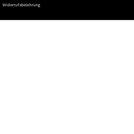
Modelle
Widerrufsbelehrung
CLA
Shooting
Elektrisch
Brake
CLA
Shooting
Brake
C-Klasse T-
Modell
C-Klasse T-
Modell All-
Terrain
E-Klasse T-
Modell
E-Klasse T-
Modell All-
Terrain
Konfigurator
Online
Store