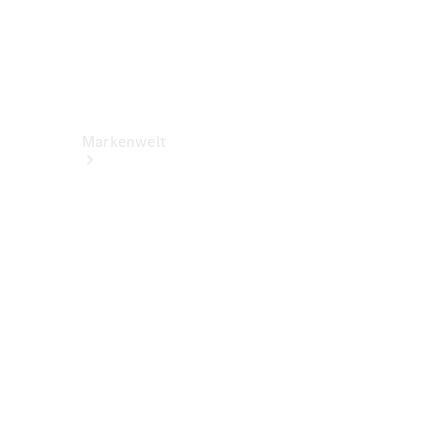
Markenwelt
Über
Mercedes-
Benz