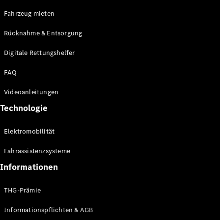
E-Klasse
Fahrzeug mieten
Limousine
S-Klasse
Rücknahme & Entsorgung
S-Klasse
Limousine
Digitale Rettungshelfer
lang
Mercedes-
FAQ
Maybach S-
Klasse
Videoanleitungen
Technologie
Konfigurator
Online
Elektromobilität
Store
SUV & Geländewagen
Fahrassistenzsysteme
Informationen
THG-Prämie
Informationspflichten & AGB