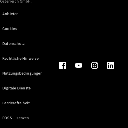
Österreich GmbH.
Maybach
Neu
GLS
Anbieter
G-
Elektrisch
Klasse
Cookies
G-Klasse
Datenschutz
Konfigurator
Online
Store
Rechtliche Hinweise
T-Modelle / Kombis
Nutzungsbedingungen
Digitale Dienste
Barrierefreiheit
FOSS-Lizenzen
Alle T-