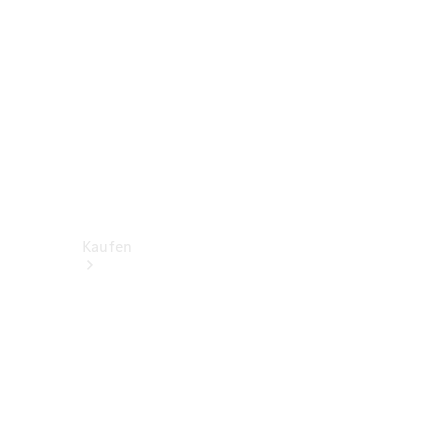
Kaufen
Neuwagen
finden