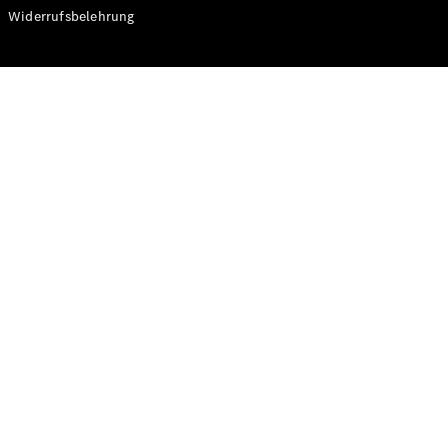
Modelle
Widerrufsbelehrung
CLA
Shooting
Elektrisch
Brake
CLA
Shooting
Brake
C-Klasse T-
Modell
C-Klasse T-
Modell All-
Terrain
E-Klasse T-
Modell
E-Klasse T-
Modell All-
Terrain
Konfigurator
Online
Store