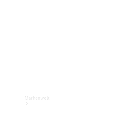
Benz Apps
Betriebsanleitungen
Support &
Kontakt
Rückrufe
Markenwelt