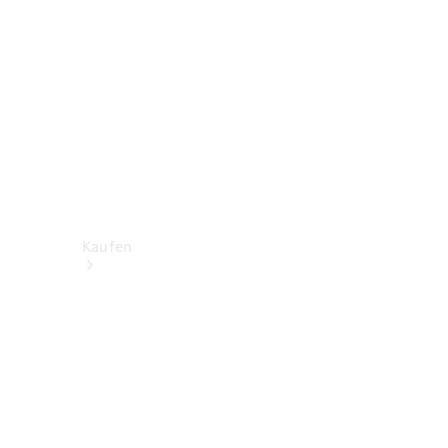
Kaufen
Neuwagen
finden