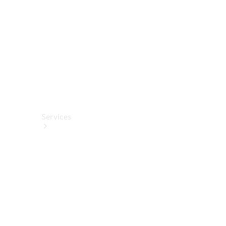
Fahrhilfen
ab Werk
Services
Alle
Services
Service