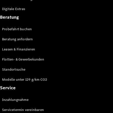
Plug-in-Hybrid Modelle
Digitale Extras
Limousinen
Beratung
Probefahrt buchen
Beratung anfordern
Leasen & Finanzieren
Alle
Limousinen
Flotten- & Gewerbekunden
CLA
Elektrisch
CLA
Standortsuche
C-Klasse
Limousine
Modelle unter 129 g/km CO2
C-Klasse
Service
Elektrisch
Limousine
EQE
Elektrisch
Inzahlungnahme
Limousine
EQS
Elektrisch
Servicetermin vereinbaren
Limousine