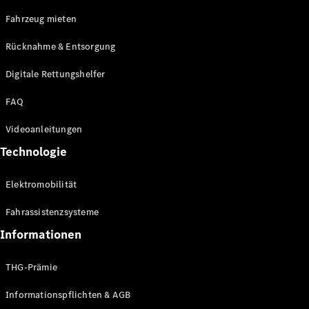
E-Klasse
Fahrzeug mieten
Limousine
S-Klasse
Rücknahme & Entsorgung
S-Klasse
Limousine
Digitale Rettungshelfer
lang
Mercedes-
FAQ
Maybach S-
Klasse
Videoanleitungen
Technologie
Konfigurator
Online
Elektromobilität
Store
SUV & Geländewagen
Fahrassistenzsysteme
Informationen
THG-Prämie
Informationspflichten & AGB