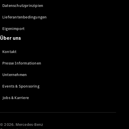
Datenschutzprinzipien
Alle SUVs
EQA
Elektrisch
Lieferantenbedingungen
EQE
Elektrisch
SUV
Eigenimport
EQS
Elektrisch
Über uns
SUV
Mercedes-
Maybach
Elektrisch
Kontakt
EQS SUV
GLA
Presse Informationen
GLA
Neu
GLA
Unternehmen
Neu
Elektrisch
GLB
Elektrisch
Events & Sponsoring
GLB
GLC
Elektrisch
Jobs & Karriere
GLC
GLC Coupé
GLE
GLE Coupé
GLS
© 2026. Mercedes-Benz
Mercedes-