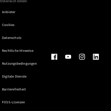
Österreich GmbH.
Maybach
Neu
GLS
Anbieter
G-
Elektrisch
Klasse
Cookies
G-Klasse
Datenschutz
Konfigurator
Online
Store
Rechtliche Hinweise
T-Modelle / Kombis
Nutzungsbedingungen
Digitale Dienste
Barrierefreiheit
FOSS-Lizenzen
Alle T-