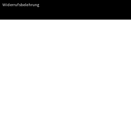
Modelle
Widerrufsbelehrung
CLA
Shooting
Elektrisch
Brake
CLA
Shooting
Brake
C-Klasse T-
Modell
C-Klasse T-
Modell All-
Terrain
E-Klasse T-
Modell
E-Klasse T-
Modell All-
Terrain
Konfigurator
Online
Store