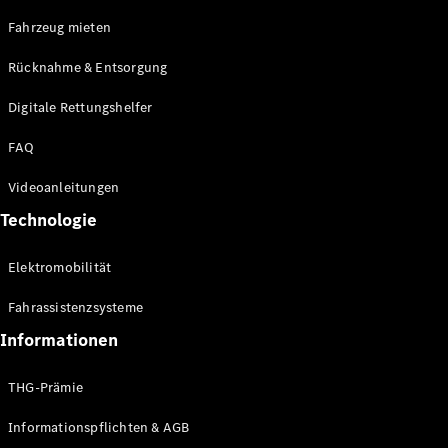
E-Klasse
Fahrzeug mieten
Limousine
S-Klasse
Rücknahme & Entsorgung
S-Klasse
Limousine
Digitale Rettungshelfer
lang
Mercedes-
FAQ
Maybach S-
Klasse
Videoanleitungen
Technologie
Konfigurator
Online
Elektromobilität
Store
SUV & Geländewagen
Fahrassistenzsysteme
Informationen
THG-Prämie
Informationspflichten & AGB