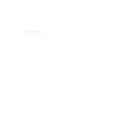
Services
Alle
Services
Service
buchen
Aktionen