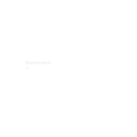
Markenwelt
Über
Mercedes-
Benz