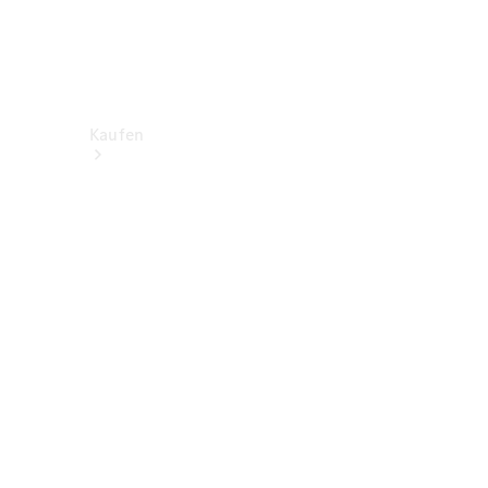
Kaufen
Neuwagen
finden
Gebrauchtwagen
finden
Angebote
Finanzierungsprodukte
& Versicherung