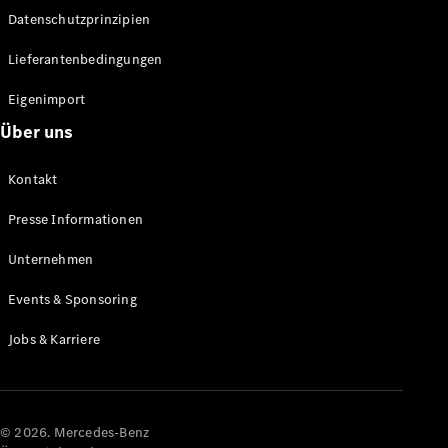
Datenschutzprinzipien
Alle SUVs
EQA
Elektrisch
Lieferantenbedingungen
EQE
Elektrisch
SUV
Eigenimport
EQS
Elektrisch
Über uns
SUV
Mercedes-
Maybach
Elektrisch
Kontakt
EQS SUV
GLA
Presse Informationen
GLA
Neu
GLA
Unternehmen
Neu
Elektrisch
GLB
Elektrisch
Events & Sponsoring
GLB
GLC
Elektrisch
Jobs & Karriere
GLC
GLC Coupé
GLE
GLE Coupé
GLS
© 2026. Mercedes-Benz
Mercedes-