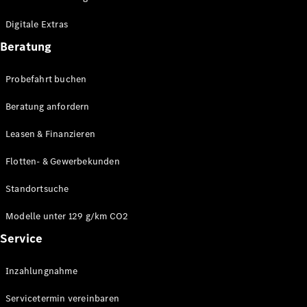
Plug-in-Hybrid Modelle
Digitale Extras
Limousinen
Beratung
Probefahrt buchen
Beratung anfordern
Leasen & Finanzieren
Alle
Limousinen
Flotten- & Gewerbekunden
CLA
Elektrisch
CLA
Standortsuche
C-Klasse
Limousine
Modelle unter 129 g/km CO2
C-Klasse
Service
Elektrisch
Limousine
EQE
Elektrisch
Inzahlungnahme
Limousine
EQS
Elektrisch
Servicetermin vereinbaren
Limousine