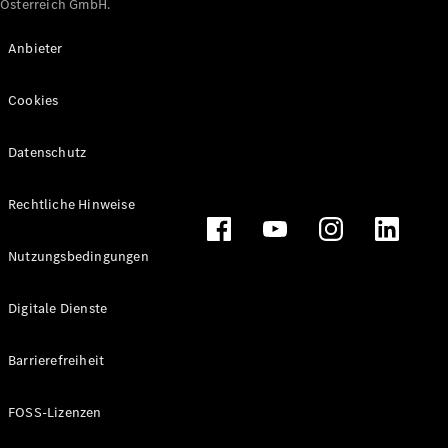
Österreich GmbH.
Maybach
Neu
GLS
Anbieter
G-
Elektrisch
Klasse
Cookies
G-Klasse
Datenschutz
Konfigurator
Online
Store
Rechtliche Hinweise
T-Modelle / Kombis
Nutzungsbedingungen
Digitale Dienste
Barrierefreiheit
FOSS-Lizenzen
Alle T-