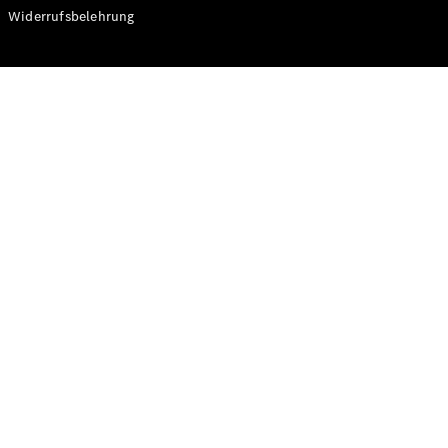
Modelle
Widerrufsbelehrung
CLA
Shooting
Elektrisch
Brake
CLA
Shooting
Brake
C-Klasse T-
Modell
C-Klasse T-
Modell All-
Terrain
E-Klasse T-
Modell
E-Klasse T-
Modell All-
Terrain
Konfigurator
Online
Store