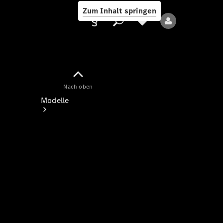
Zum Inhalt springen
Nach oben
Anbieter/Datenschutz
Modelle
Alle Modelle
Neue Modelle
Elektromodelle