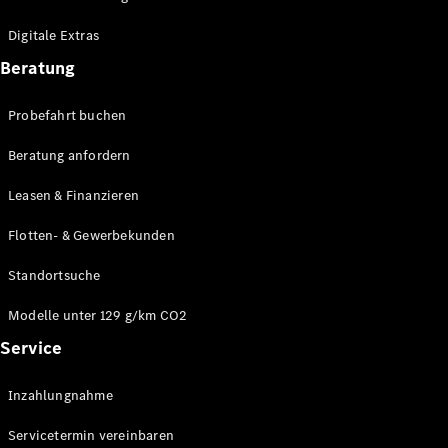
Plug-in-Hybrid Modelle
Digitale Extras
Limousinen
Beratung
Probefahrt buchen
Beratung anfordern
Leasen & Finanzieren
Alle
Limousinen
Flotten- & Gewerbekunden
CLA
Elektrisch
CLA
Standortsuche
C-Klasse
Limousine
Modelle unter 129 g/km CO2
C-Klasse
Service
Elektrisch
Limousine
EQE
Elektrisch
Inzahlungnahme
Limousine
EQS
Elektrisch
Servicetermin vereinbaren
Limousine