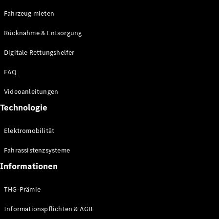
E-Klasse
Fahrzeug mieten
Limousine
S-Klasse
Rücknahme & Entsorgung
S-Klasse
Limousine
Digitale Rettungshelfer
lang
Mercedes-
FAQ
Maybach S-
Klasse
Videoanleitungen
Technologie
Konfigurator
Online
Elektromobilität
Store
SUV & Geländewagen
Fahrassistenzsysteme
Informationen
THG-Prämie
Informationspflichten & AGB