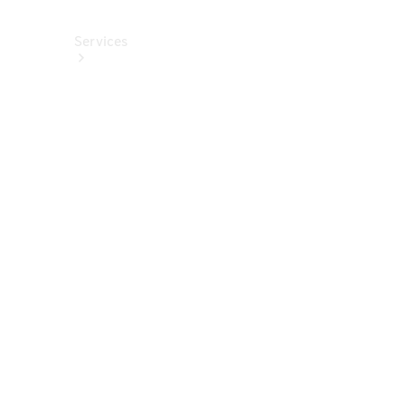
Services
Alle
Services
Service
buchen
Aktionen
Frühjahrscheck