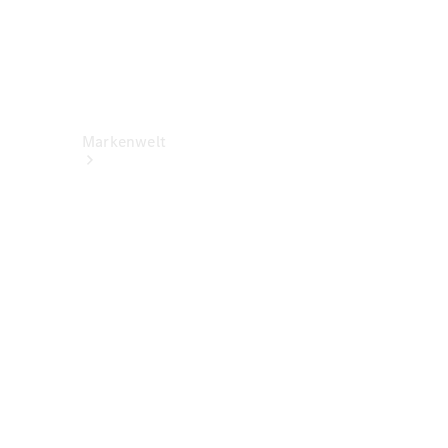
Markenwelt
Über
Mercedes-
Benz