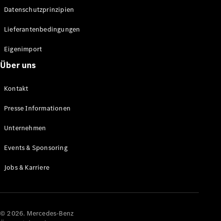
Datenschutzprinzipien
Alle SUVs
EQA
Elektrisch
Lieferantenbedingungen
EQE
Elektrisch
SUV
Eigenimport
EQS
Elektrisch
Über uns
SUV
Mercedes-
Maybach
Elektrisch
Kontakt
EQS SUV
GLA
Presse Informationen
GLA
Neu
GLA
Unternehmen
Neu
Elektrisch
GLB
Elektrisch
Events & Sponsoring
GLB
GLC
Elektrisch
Jobs & Karriere
GLC
GLC Coupé
GLE
GLE Coupé
GLS
© 2026. Mercedes-Benz
Mercedes-