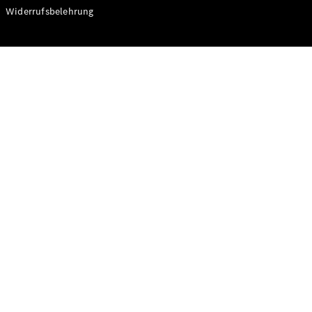
Modelle
Widerrufsbelehrung
CLA
Shooting
Elektrisch
Brake
CLA
Shooting
Brake
C-Klasse T-
Modell
C-Klasse T-
Modell All-
Terrain
E-Klasse T-
Modell
E-Klasse T-
Modell All-
Terrain
Konfigurator
Online
Store