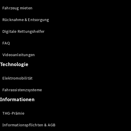
E-Klasse
Fahrzeug mieten
Limousine
S-Klasse
Rücknahme & Entsorgung
S-Klasse
Limousine
Digitale Rettungshelfer
lang
Mercedes-
FAQ
Maybach S-
Klasse
Videoanleitungen
Technologie
Konfigurator
Online
Elektromobilität
Store
SUV & Geländewagen
Fahrassistenzsysteme
Informationen
THG-Prämie
Informationspflichten & AGB