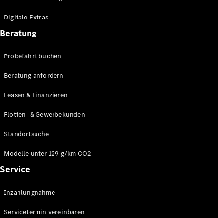
Plug-in-Hybrid Modelle
Digitale Extras
Limousinen
Beratung
Probefahrt buchen
Beratung anfordern
Leasen & Finanzieren
Alle
Limousinen
Flotten- & Gewerbekunden
CLA
Elektrisch
CLA
Standortsuche
C-Klasse
Limousine
Modelle unter 129 g/km CO2
C-Klasse
Service
Elektrisch
Limousine
EQE
Elektrisch
Inzahlungnahme
Limousine
EQS
Elektrisch
Servicetermin vereinbaren
Limousine