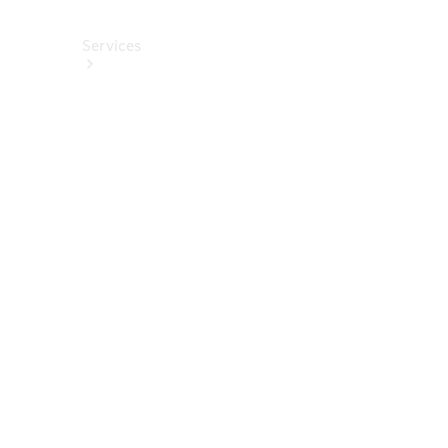
Services
Alle
Services
Service
buchen
Aktionen
Frühjahrscheck