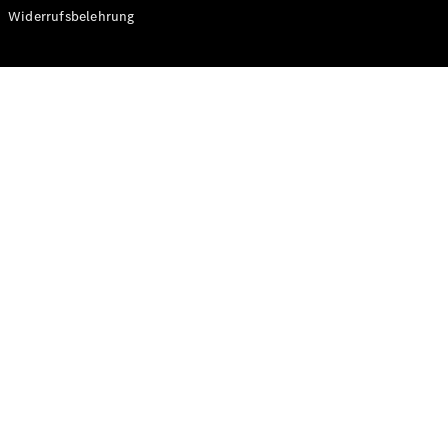
Modelle
Widerrufsbelehrung
CLA
Shooting
Elektrisch
Brake
CLA
Shooting
Brake
C-Klasse T-
Modell
C-Klasse T-
Modell All-
Terrain
E-Klasse T-
Modell
E-Klasse T-
Modell All-
Terrain
Konfigurator
Online
Store