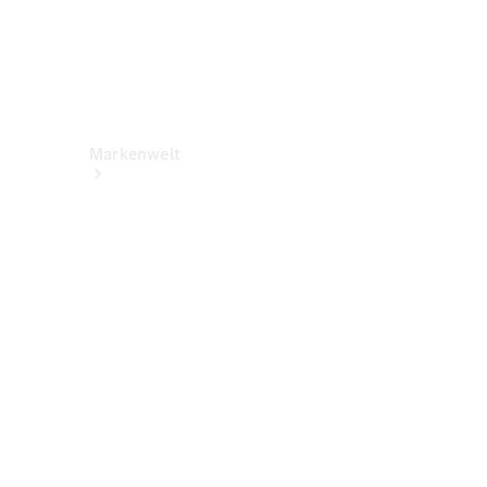
Markenwelt
Über
Mercedes-
Benz