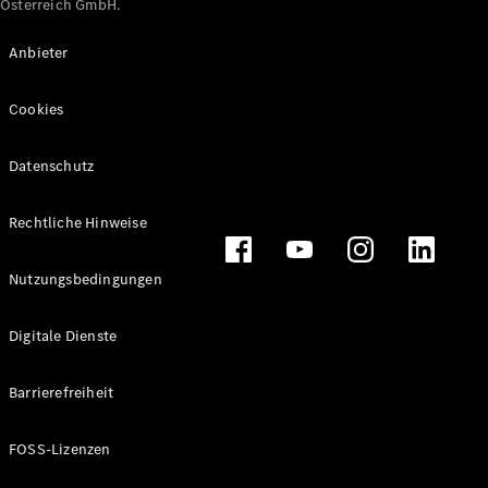
Österreich GmbH.
Maybach
Neu
GLS
Anbieter
G-
Elektrisch
Klasse
Cookies
G-Klasse
Datenschutz
Konfigurator
Online
Store
Rechtliche Hinweise
T-Modelle / Kombis
Nutzungsbedingungen
Digitale Dienste
Barrierefreiheit
FOSS-Lizenzen
Alle T-