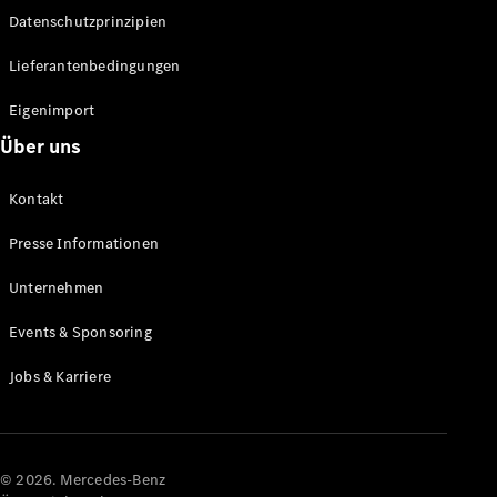
Datenschutzprinzipien
Alle SUVs
EQA
Elektrisch
Lieferantenbedingungen
EQE
Elektrisch
SUV
Eigenimport
EQS
Elektrisch
Über uns
SUV
Mercedes-
Maybach
Elektrisch
Kontakt
EQS SUV
GLA
Presse Informationen
GLA
Neu
GLA
Unternehmen
Neu
Elektrisch
GLB
Elektrisch
Events & Sponsoring
GLB
GLC
Elektrisch
Jobs & Karriere
GLC
GLC Coupé
GLE
GLE Coupé
GLS
© 2026. Mercedes-Benz
Mercedes-