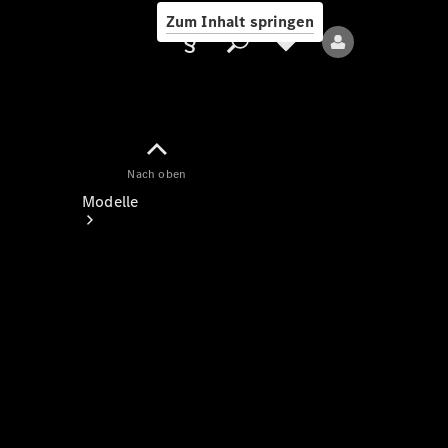
Zum Inhalt springen
Nach oben
Anbieter/Datenschutz
Modelle
Alle Modelle
Neue Modelle
Elektromodelle