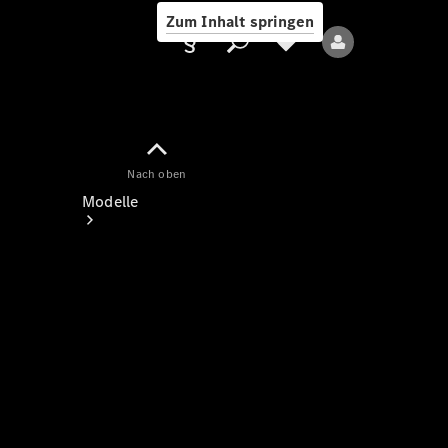
Zum Inhalt springen
Nach oben
Anbieter/Datenschutz
Modelle
Alle Modelle
Neue Modelle
Elektromodelle