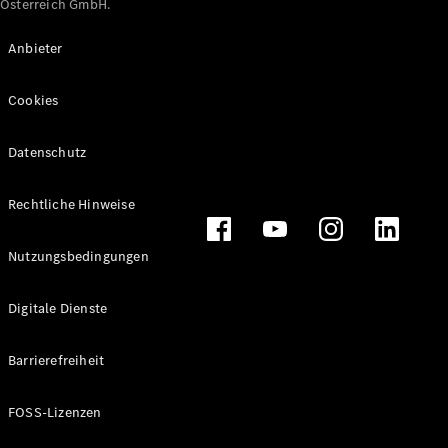
Österreich GmbH.
Maybach
Neu
GLS
Anbieter
G-
Elektrisch
Klasse
Cookies
G-Klasse
Datenschutz
Konfigurator
Online
Store
Rechtliche Hinweise
T-Modelle / Kombis
Nutzungsbedingungen
Digitale Dienste
Barrierefreiheit
FOSS-Lizenzen
Alle T-