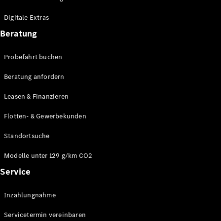
Plug-in-Hybrid Modelle
Digitale Extras
Limousinen
Beratung
Probefahrt buchen
Beratung anfordern
Leasen & Finanzieren
Alle
Limousinen
Flotten- & Gewerbekunden
CLA
Elektrisch
CLA
Standortsuche
C-Klasse
Limousine
Modelle unter 129 g/km CO2
C-Klasse
Service
Elektrisch
Limousine
EQE
Elektrisch
Inzahlungnahme
Limousine
EQS
Elektrisch
Servicetermin vereinbaren
Limousine