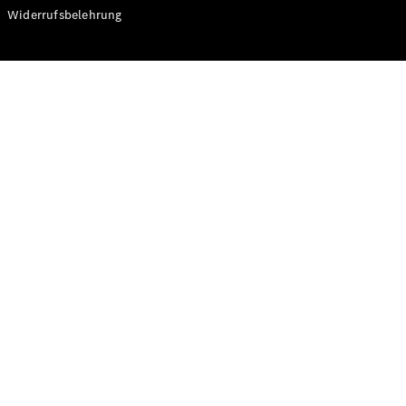
Modelle
Widerrufsbelehrung
CLA
Shooting
Elektrisch
Brake
CLA
Shooting
Brake
C-Klasse T-
Modell
C-Klasse T-
Modell All-
Terrain
E-Klasse T-
Modell
E-Klasse T-
Modell All-
Terrain
Konfigurator
Online
Store