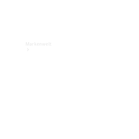
Markenwelt
Über
Mercedes-
Benz