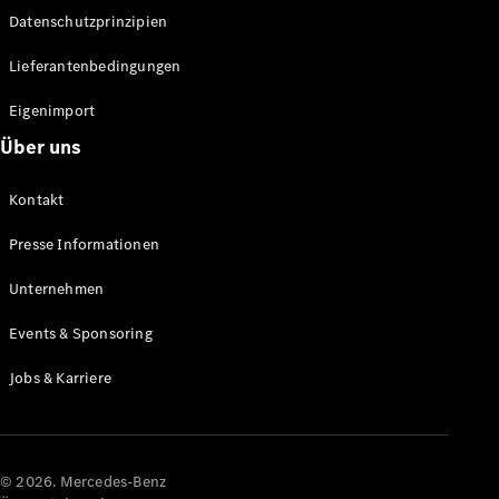
Datenschutzprinzipien
Alle SUVs
EQA
Elektrisch
Lieferantenbedingungen
EQE
Elektrisch
SUV
Eigenimport
EQS
Elektrisch
Über uns
SUV
Mercedes-
Maybach
Elektrisch
Kontakt
EQS SUV
GLA
Presse Informationen
GLA
Neu
GLA
Unternehmen
Neu
Elektrisch
GLB
Elektrisch
Events & Sponsoring
GLB
GLC
Elektrisch
Jobs & Karriere
GLC
GLC Coupé
GLE
GLE Coupé
GLS
© 2026. Mercedes-Benz
Mercedes-