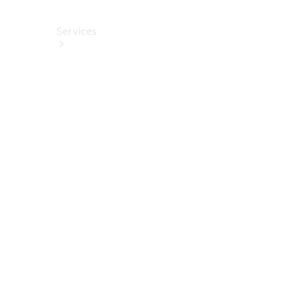
Services
Alle
Services
Service
buchen
Aktionen
Frühjahrscheck