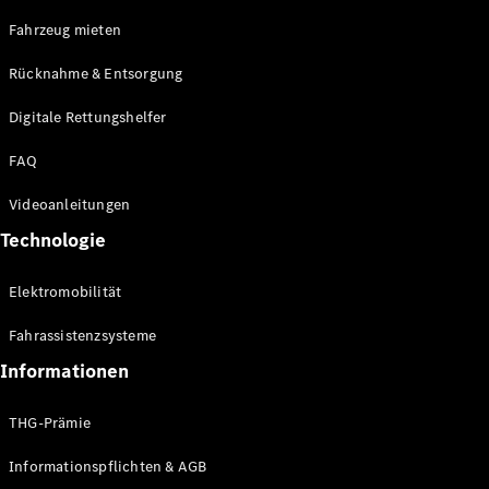
E-Klasse
Fahrzeug mieten
Limousine
S-Klasse
Rücknahme & Entsorgung
S-Klasse
Limousine
Digitale Rettungshelfer
lang
Mercedes-
FAQ
Maybach S-
Klasse
Videoanleitungen
Technologie
Konfigurator
Online
Elektromobilität
Store
SUV & Geländewagen
Fahrassistenzsysteme
Informationen
THG-Prämie
Informationspflichten & AGB