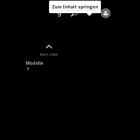
Zum Inhalt springen
Nach oben
Anbieter/Datenschutz
Modelle
Alle Modelle
Neue Modelle
Elektromodelle